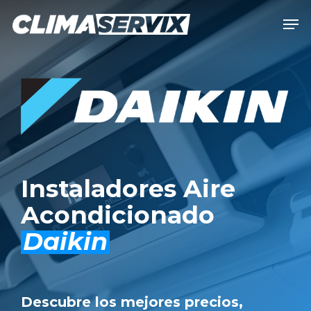
Skip
Men
to
Close
main
Men
content
Instaladores Aire
Acondicionado
Daikin
Descubre los mejores precios,