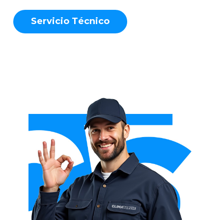
S
e
r
v
i
c
i
o
T
é
c
n
i
c
o