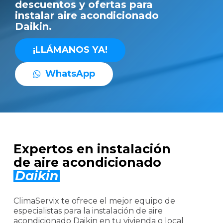
descuentos y ofertas para
instalar aire acondicionado
Daikin.
¡
L
L
Á
M
A
N
O
S
Y
A
!
W
h
a
t
s
A
p
p
Expertos en instalación
de aire acondicionado
Daikin
ClimaServix te ofrece el mejor equipo de
especialistas para la instalación de aire
acondicionado Daikin en tu vivienda o local