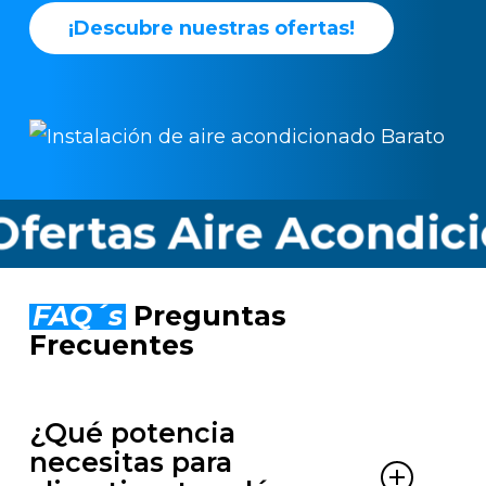
¡
D
e
s
c
u
b
r
e
n
u
e
s
t
r
a
s
o
f
e
r
t
a
s
!
ertas Aire Acondici
FAQ´s
Preguntas
Frecuentes
¿Qué potencia
necesitas para