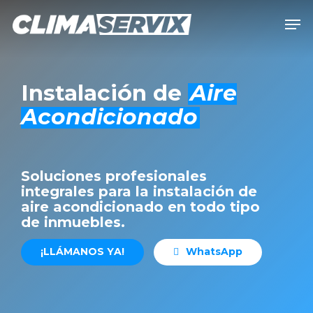
Skip
Men
to
Close
main
Men
content
Instalación de
Aire
Acondicionado
Soluciones profesionales
integrales para la instalación de
aire acondicionado en todo tipo
de inmuebles.
¡
L
L
Á
M
A
N
O
S
Y
A
!
W
h
a
t
s
A
p
p