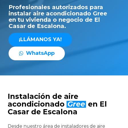
Profesionales autorizados para
instalar aire acondicionado Gree
en tu vivienda o negocio de El
Casar de Escalona.
¡
L
L
Á
M
A
N
O
S
Y
A
!
W
h
a
t
s
A
p
p
Instalación de aire
acondicionado
Gree
en El
Casar de Escalona
Desde nuestro área de instaladores de aire