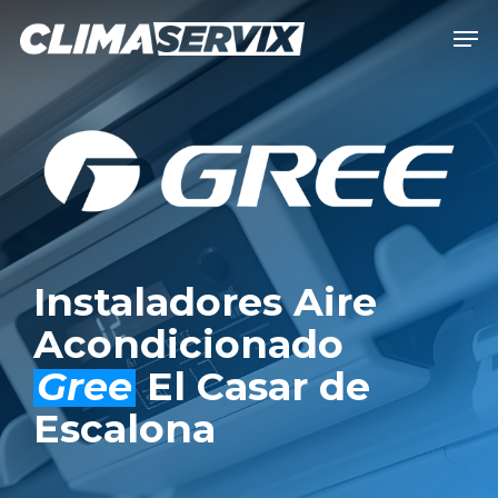
Skip
Men
to
Close
main
Men
content
Instaladores Aire
Acondicionado
Gree
El Casar de
Escalona