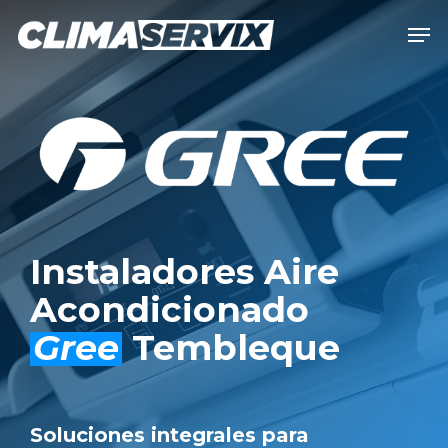
Skip
Men
to
Close
main
Men
content
Instaladores Aire
Acondicionado
Gree
Tembleque
Soluciones integrales para