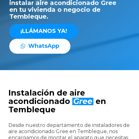
instalar aire acondicionado Gree
en tu vivienda o negocio de
Tembleque.
¡
L
L
Á
M
A
N
O
S
Y
A
!
W
h
a
t
s
A
p
p
Instalación de aire
acondicionado
Gree
en
Tembleque
Desde nuestro departamento de instaladores de
aire acondicionado Gree en Tembleque, nos
encargamos de montar el aparato que necesitas