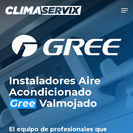
Skip
Men
to
Close
main
Men
content
Instaladores Aire
Acondicionado
Gree
Valmojado
El equipo de profesionales que