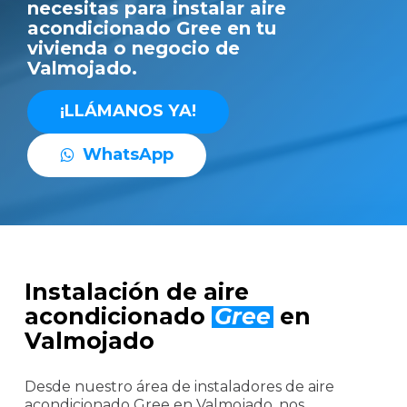
necesitas para instalar aire
acondicionado Gree en tu
vivienda o negocio de
Valmojado.
¡
L
L
Á
M
A
N
O
S
Y
A
!
W
h
a
t
s
A
p
p
Instalación de aire
acondicionado
Gree
en
Valmojado
Desde nuestro área de instaladores de aire
acondicionado Gree en Valmojado, nos