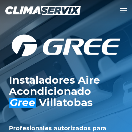
Skip
Men
to
Close
main
Men
content
Instaladores Aire
Acondicionado
Gree
Villatobas
Profesionales autorizados para