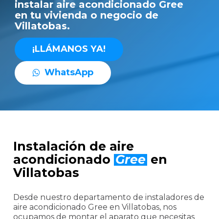
instalar aire acondicionado Gree
en tu vivienda o negocio de
Villatobas.
¡
L
L
Á
M
A
N
O
S
Y
A
!
W
h
a
t
s
A
p
p
Instalación de aire
acondicionado
Gree
en
Villatobas
Desde nuestro departamento de instaladores de
aire acondicionado Gree en Villatobas, nos
ocupamos de montar el aparato que necesitas