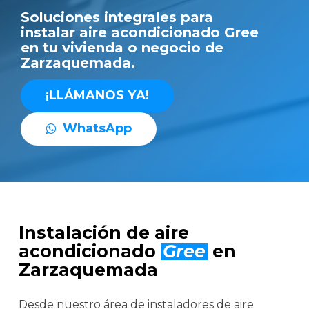
Soluciones integrales para
instalar aire acondicionado Gree
en tu vivienda o negocio de
Zarzaquemada.
¡
L
L
Á
M
A
N
O
S
Y
A
!
W
h
a
t
s
A
p
p
Instalación de aire
acondicionado
Gree
en
Zarzaquemada
Desde nuestro área de instaladores de aire