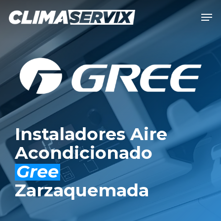
Skip
Men
to
Close
main
Men
content
Instaladores Aire
Acondicionado
Gree
Zarzaquemada