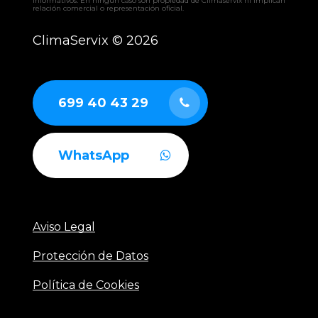
informativos. En ningún caso son propiedad de Climaservix ni implican
– RCAH recuperador
relación comercial o representación oficial.
– RCAF recuperador
– RCAS recuperador
ClimaServix ©
2026
– GERMI CLEAN
– AUTÓNOMOS industriales aire-aire
– ENFRIADORAS aire-agua
– BOMBAS DE CALOR industriales
699 40 43 29
WhatsApp
Aviso Legal
Protección de Datos
Política de Cookies