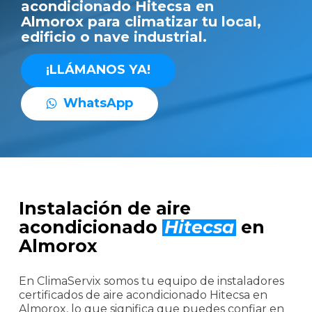
acondicionado Hitecsa en
Almorox para climatizar tu local,
edificio o nave industrial.
¡
L
L
Á
M
A
N
O
S
Y
A
!
W
h
a
t
s
A
p
p
Instalación de aire
acondicionado
Hitecsa
en
Almorox
En ClimaServix somos tu equipo de instaladores
certificados de aire acondicionado Hitecsa en
Almorox, lo que significa que puedes confiar en