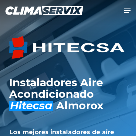
Skip
Men
to
Close
main
Men
content
Instaladores Aire
Acondicionado
Hitecsa
Almorox
Los mejores instaladores de aire