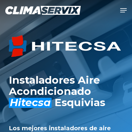
Skip
Men
to
Close
main
Men
content
Instaladores Aire
Acondicionado
Hitecsa
Esquivias
Los mejores instaladores de aire