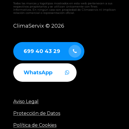
– CLW climatizadora
Todas las marcas y logotipos mostrados en esta web pertenecen a sus
– UTAM UTA
respectivos propietarios y se utilizan únicamente con fines
informativos. En ningún caso son propiedad de Climaservix ni implican
– RCAH recuperador
relación comercial o representación oficial.
– RCAF recuperador
– RCAS recuperador
ClimaServix ©
2026
– GERMI CLEAN
– AUTÓNOMOS industriales aire-aire
– ENFRIADORAS aire-agua
– BOMBAS DE CALOR industriales
699 40 43 29
WhatsApp
Aviso Legal
Protección de Datos
Política de Cookies