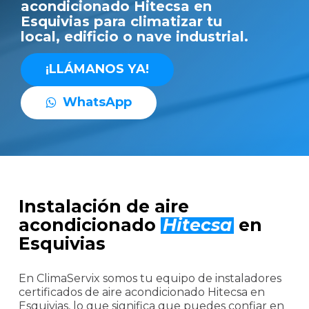
acondicionado Hitecsa en
Esquivias para climatizar tu
local, edificio o nave industrial.
¡
L
L
Á
M
A
N
O
S
Y
A
!
W
h
a
t
s
A
p
p
Instalación de aire
acondicionado
Hitecsa
en
Esquivias
En ClimaServix somos tu equipo de instaladores
certificados de aire acondicionado Hitecsa en
Esquivias, lo que significa que puedes confiar en