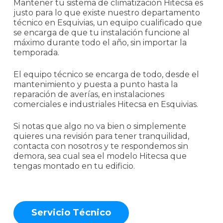
Mantener tu sistema de climatización Hitecsa es
justo para lo que existe nuestro departamento
técnico en Esquivias, un equipo cualificado que
se encarga de que tu instalación funcione al
máximo durante todo el año, sin importar la
temporada.
El equipo técnico se encarga de todo, desde el
mantenimiento y puesta a punto hasta la
reparación de averías, en instalaciones
comerciales e industriales Hitecsa en Esquivias.
Si notas que algo no va bien o simplemente
quieres una revisión para tener tranquilidad,
contacta con nosotros y te respondemos sin
demora, sea cual sea el modelo Hitecsa que
tengas montado en tu edificio.
S
e
r
v
i
c
i
o
T
é
c
n
i
c
o