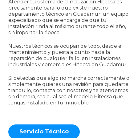
Atender tu sistema de climatización Hitecsa es
precisamente para lo que existe nuestro
departamento técnico en Guadamur, un equipo
especializado que se encarga de que tu
instalación rinda al máximo durante todo el año,
sin importar la época.
Nuestros técnicos se ocupan de todo, desde el
mantenimiento y puesta a punto hasta la
reparación de cualquier fallo, en instalaciones
industriales y comerciales Hitecsa en Guadamur.
Si detectas que algo no marcha correctamente o
simplemente quieres una revisión para quedarte
tranquilo, contacta con nosotros y te atendemos
sin demora, sea cual sea el modelo Hitecsa que
tengas instalado en tu inmueble.
S
e
r
v
i
c
i
o
T
é
c
n
i
c
o