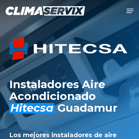
Skip
Men
to
Close
main
Men
content
Instaladores Aire
Acondicionado
Hitecsa
Guadamur
Los mejores instaladores de aire