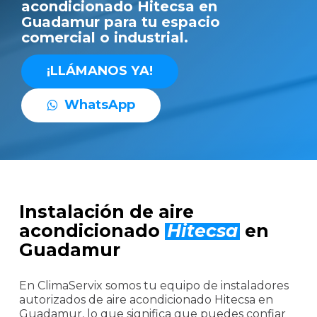
acondicionado Hitecsa en
Guadamur para tu espacio
comercial o industrial.
¡
L
L
Á
M
A
N
O
S
Y
A
!
W
h
a
t
s
A
p
p
Instalación de aire
acondicionado
Hitecsa
en
Guadamur
En ClimaServix somos tu equipo de instaladores
autorizados de aire acondicionado Hitecsa en
Guadamur, lo que significa que puedes confiar