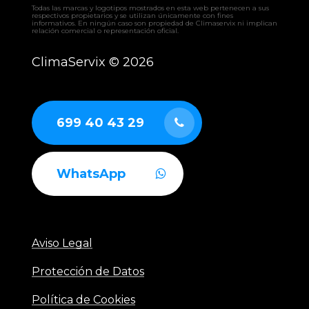
– CLW climatizadora
Todas las marcas y logotipos mostrados en esta web pertenecen a sus
– UTAM UTA
respectivos propietarios y se utilizan únicamente con fines
informativos. En ningún caso son propiedad de Climaservix ni implican
– RCAH recuperador
relación comercial o representación oficial.
– RCAF recuperador
– RCAS recuperador
ClimaServix ©
2026
– GERMI CLEAN
– AUTÓNOMOS industriales aire-aire
– ENFRIADORAS aire-agua
– BOMBAS DE CALOR industriales
699 40 43 29
WhatsApp
Aviso Legal
Protección de Datos
Política de Cookies