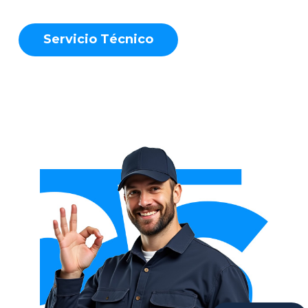
S
e
r
v
i
c
i
o
T
é
c
n
i
c
o