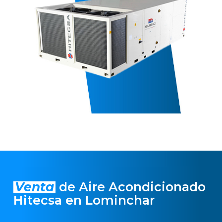
Venta
de Aire Acondicionado
Hitecsa en Lominchar