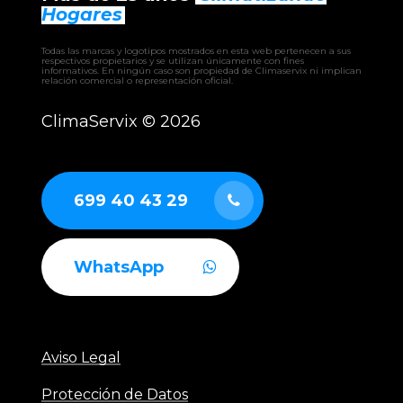
– BHW climatizadora
Hogares
– EHW climatizadora
– CLW climatizadora
Todas las marcas y logotipos mostrados en esta web pertenecen a sus
– UTAM UTA
respectivos propietarios y se utilizan únicamente con fines
informativos. En ningún caso son propiedad de Climaservix ni implican
– RCAH recuperador
relación comercial o representación oficial.
– RCAF recuperador
– RCAS recuperador
ClimaServix ©
2026
– GERMI CLEAN
– AUTÓNOMOS industriales aire-aire
– ENFRIADORAS aire-agua
– BOMBAS DE CALOR industriales
699 40 43 29
WhatsApp
Aviso Legal
Protección de Datos