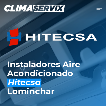
Skip
Men
to
Close
main
Men
content
Instaladores Aire
Acondicionado
Hitecsa
Lominchar