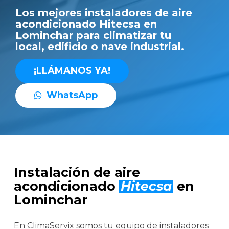
Los mejores instaladores de aire
acondicionado Hitecsa en
Lominchar para climatizar tu
local, edificio o nave industrial.
¡
L
L
Á
M
A
N
O
S
Y
A
!
W
h
a
t
s
A
p
p
Instalación de aire
acondicionado
Hitecsa
en
Lominchar
En ClimaServix somos tu equipo de instaladores