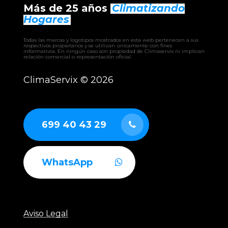
Más de 25 años
Climatizando
– EWRIBA
– BHW climatizadora
Hogares
– EHW climatizadora
– CLW climatizadora
Todas las marcas y logotipos mostrados en esta web pertenecen a sus
– UTAM UTA
respectivos propietarios y se utilizan únicamente con fines
informativos. En ningún caso son propiedad de Climaservix ni implican
– RCAH recuperador
relación comercial o representación oficial.
– RCAF recuperador
– RCAS recuperador
ClimaServix ©
2026
– GERMI CLEAN
– AUTÓNOMOS industriales aire-aire
– ENFRIADORAS aire-agua
– BOMBAS DE CALOR industriales
699 40 43 29
WhatsApp
Aviso Legal