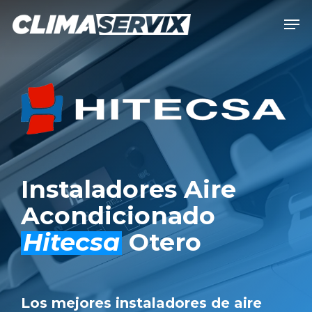
Skip
Men
to
Close
main
Men
content
Instaladores Aire
Acondicionado
Hitecsa
Otero
Los mejores instaladores de aire