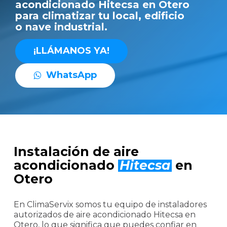
acondicionado Hitecsa en Otero
para climatizar tu local, edificio
o nave industrial.
¡
L
L
Á
M
A
N
O
S
Y
A
!
W
h
a
t
s
A
p
p
Instalación de aire
acondicionado
Hitecsa
en
Otero
En ClimaServix somos tu equipo de instaladores
autorizados de aire acondicionado Hitecsa en
Otero, lo que significa que puedes confiar en