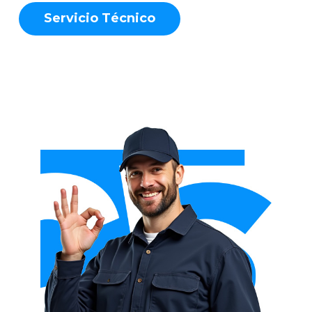
S
e
r
v
i
c
i
o
T
é
c
n
i
c
o