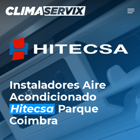
Skip
Men
to
Close
main
Men
content
Instaladores Aire
Acondicionado
Hitecsa
Parque
Coimbra