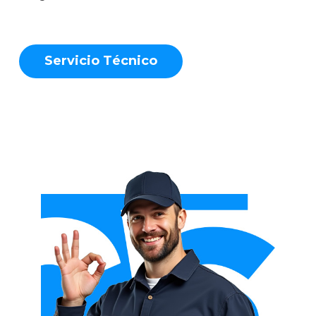
S
e
r
v
i
c
i
o
T
é
c
n
i
c
o