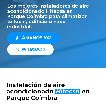
Los mejores instaladores de aire
acondicionado Hitecsa en
Parque Coimbra para climatizar
tu local, edificio o nave
industrial.
¡
L
L
Á
M
A
N
O
S
Y
A
!
W
h
a
t
s
A
p
p
Instalación de aire
acondicionado
Hitecsa
en
Parque Coimbra