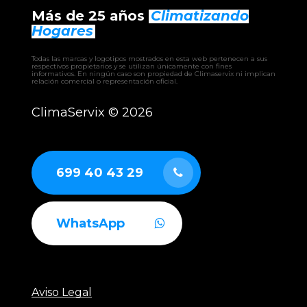
– AQUACORE
Más de 25 años
Climatizando
– EWRIBA
– BHW climatizadora
Hogares
– EHW climatizadora
– CLW climatizadora
Todas las marcas y logotipos mostrados en esta web pertenecen a sus
– UTAM UTA
respectivos propietarios y se utilizan únicamente con fines
informativos. En ningún caso son propiedad de Climaservix ni implican
– RCAH recuperador
relación comercial o representación oficial.
– RCAF recuperador
– RCAS recuperador
ClimaServix ©
2026
– GERMI CLEAN
– AUTÓNOMOS industriales aire-aire
– ENFRIADORAS aire-agua
– BOMBAS DE CALOR industriales
699 40 43 29
WhatsApp
Aviso Legal