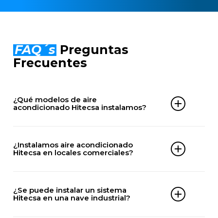
FAQ´s
Preguntas
Frecuentes
¿Qué modelos de aire
acondicionado Hitecsa instalamos?
Comercial
– MOSAIC HE
¿Instalamos aire acondicionado
– MOSAC HE BIG
Hitecsa en locales comerciales?
– ACHIBA HE
– CCHIBA HE
– ECHIBA HE
Sí, realizamos montaje de equipos Hitecsa en
– ACVIBA HE
tiendas, restaurantes, oficinas, clínicas y todo tipo
¿Se puede instalar un sistema
– CCVIBA HE
de locales en Parque Coimbra, adaptando la
Hitecsa en una nave industrial?
– ECVIBA HE
potencia y el sistema a las necesidades del
– SPACE DXiA
espacio a climatizar.
– FLEXIA DXiG