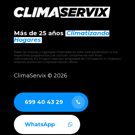
– WPHBA HE
– WPVZ HE
– WPVBZ HE
– KR3
– MiniKR3
– AQUACORE
Más de 25 años
Climatizando
– EWRIBA
– BHW climatizadora
Hogares
– EHW climatizadora
– CLW climatizadora
Todas las marcas y logotipos mostrados en esta web pertenecen a sus
– UTAM UTA
respectivos propietarios y se utilizan únicamente con fines
informativos. En ningún caso son propiedad de Climaservix ni implican
– RCAH recuperador
relación comercial o representación oficial.
– RCAF recuperador
– RCAS recuperador
ClimaServix ©
2026
– GERMI CLEAN
– AUTÓNOMOS industriales aire-aire
– ENFRIADORAS aire-agua
– BOMBAS DE CALOR industriales
699 40 43 29
WhatsApp