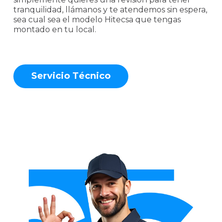
tranquilidad, llámanos y te atendemos sin espera,
sea cual sea el modelo Hitecsa que tengas
montado en tu local.
S
e
r
v
i
c
i
o
T
é
c
n
i
c
o