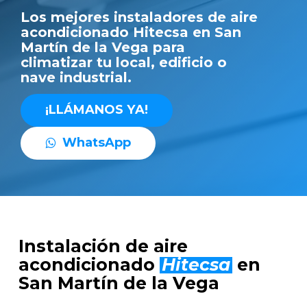
Los mejores instaladores de aire
acondicionado Hitecsa en San
Martín de la Vega para
climatizar tu local, edificio o
nave industrial.
¡
L
L
Á
M
A
N
O
S
Y
A
!
W
h
a
t
s
A
p
p
Instalación de aire
acondicionado
Hitecsa
en
San Martín de la Vega