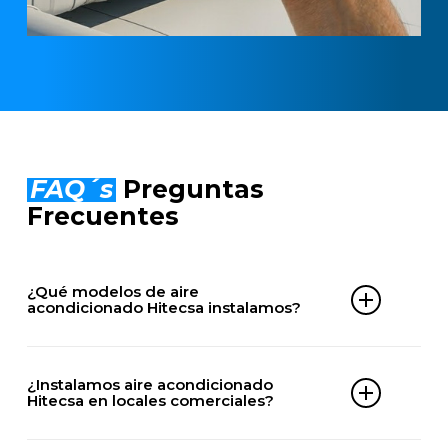
FAQ´s
Preguntas
Frecuentes
¿Qué modelos de aire
acondicionado Hitecsa instalamos?
Comercial
– MOSAIC HE
¿Instalamos aire acondicionado
– MOSAC HE BIG
Hitecsa en locales comerciales?
– ACHIBA HE
– CCHIBA HE
– ECHIBA HE
Sí, realizamos montaje de equipos Hitecsa en