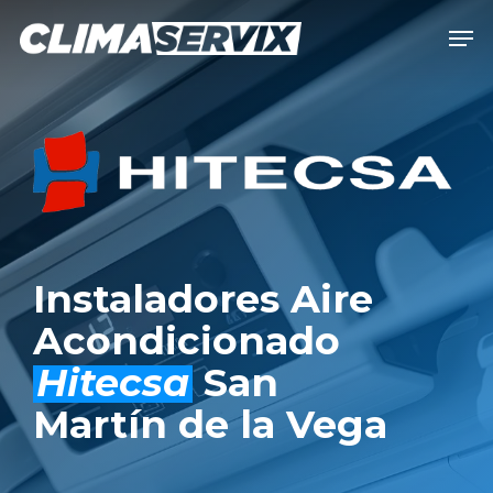
Skip
Men
to
Close
main
Men
content
Instaladores Aire
Acondicionado
Hitecsa
San
Martín de la Vega