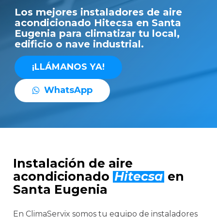
Los mejores instaladores de aire
acondicionado Hitecsa en Santa
Eugenia para climatizar tu local,
edificio o nave industrial.
¡
L
L
Á
M
A
N
O
S
Y
A
!
W
h
a
t
s
A
p
p
Instalación de aire
acondicionado
Hitecsa
en
Santa Eugenia
En ClimaServix somos tu equipo de instaladores