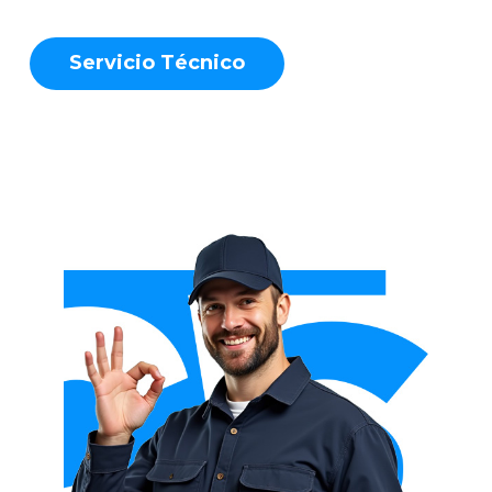
S
e
r
v
i
c
i
o
T
é
c
n
i
c
o