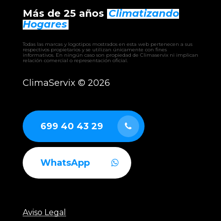
– AQUACORE
Más de 25 años
Climatizando
– EWRIBA
– BHW climatizadora
Hogares
– EHW climatizadora
– CLW climatizadora
Todas las marcas y logotipos mostrados en esta web pertenecen a sus
– UTAM UTA
respectivos propietarios y se utilizan únicamente con fines
informativos. En ningún caso son propiedad de Climaservix ni implican
– RCAH recuperador
relación comercial o representación oficial.
– RCAF recuperador
– RCAS recuperador
ClimaServix ©
2026
– GERMI CLEAN
– AUTÓNOMOS industriales aire-aire
– ENFRIADORAS aire-agua
– BOMBAS DE CALOR industriales
699 40 43 29
WhatsApp
Aviso Legal