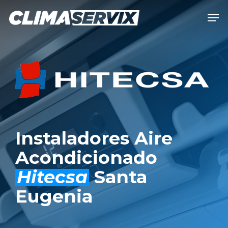
Skip
Men
to
Close
main
Men
content
Instaladores Aire
Acondicionado
Hitecsa
Santa
Eugenia