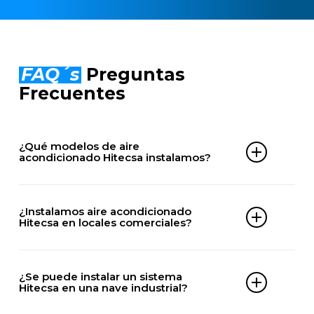
FAQ´s
Preguntas
Frecuentes
¿Qué modelos de aire
acondicionado Hitecsa instalamos?
Comercial
– MOSAIC HE
¿Instalamos aire acondicionado
– MOSAC HE BIG
Hitecsa en locales comerciales?
– ACHIBA HE
– CCHIBA HE
– ECHIBA HE
Sí, realizamos montaje de equipos Hitecsa en
– ACVIBA HE
tiendas, oficinas, restaurantes, clínicas y todo tipo
¿Se puede instalar un sistema
– CCVIBA HE
de locales en Santa Eugenia, adaptando la
Hitecsa en una nave industrial?
– ECVIBA HE
potencia y el sistema a las necesidades del
– SPACE DXiA
espacio a climatizar.