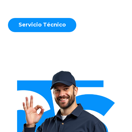
S
e
r
v
i
c
i
o
T
é
c
n
i
c
o