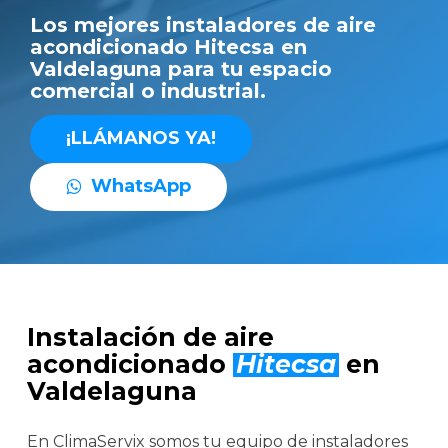
Los mejores instaladores de aire
acondicionado Hitecsa en
Valdelaguna para tu espacio
comercial o industrial.
¡
L
L
Á
M
A
N
O
S
Y
A
!
W
h
a
t
s
A
p
p
Instalación de aire
acondicionado
Hitecsa
en
Valdelaguna
En ClimaServix somos tu equipo de instaladores