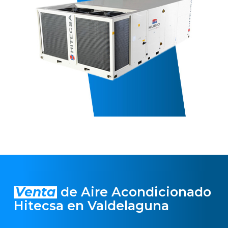
Venta
de Aire Acondicionado
Hitecsa en Valdelaguna