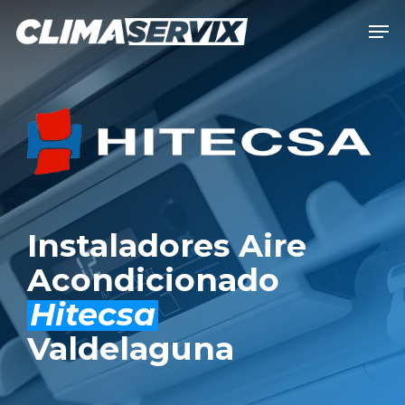
Skip
Men
to
Close
main
Men
content
Instaladores Aire
Acondicionado
Hitecsa
Valdelaguna