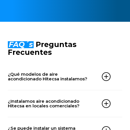
FAQ´s
Preguntas
Frecuentes
¿Qué modelos de aire
acondicionado Hitecsa instalamos?
Comercial
– MOSAIC HE
¿Instalamos aire acondicionado
– MOSAC HE BIG
Hitecsa en locales comerciales?
– ACHIBA HE
– CCHIBA HE
– ECHIBA HE
Sí, realizamos instalación de equipos Hitecsa en
– ACVIBA HE
tiendas, restaurantes, oficinas, clínicas y todo tipo
¿Se puede instalar un sistema
– CCVIBA HE
de locales en Valdelaguna, ajustando la potencia y