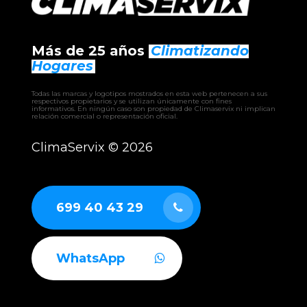
– WPVBZ HE
– KR3
– MiniKR3
– AQUACORE
Más de 25 años
Climatizando
– EWRIBA
– BHW climatizadora
Hogares
– EHW climatizadora
– CLW climatizadora
Todas las marcas y logotipos mostrados en esta web pertenecen a sus
– UTAM UTA
respectivos propietarios y se utilizan únicamente con fines
informativos. En ningún caso son propiedad de Climaservix ni implican
– RCAH recuperador
relación comercial o representación oficial.
– RCAF recuperador
– RCAS recuperador
ClimaServix ©
2026
– GERMI CLEAN
– AUTÓNOMOS industriales aire-aire
– ENFRIADORAS aire-agua
– BOMBAS DE CALOR industriales
699 40 43 29
WhatsApp