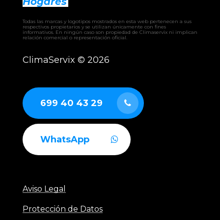
Hogares
– EHW climatizadora
– CLW climatizadora
Todas las marcas y logotipos mostrados en esta web pertenecen a sus
– UTAM UTA
respectivos propietarios y se utilizan únicamente con fines
informativos. En ningún caso son propiedad de Climaservix ni implican
– RCAH recuperador
relación comercial o representación oficial.
– RCAF recuperador
– RCAS recuperador
ClimaServix ©
2026
– GERMI CLEAN
– AUTÓNOMOS industriales aire-aire
– ENFRIADORAS aire-agua
– BOMBAS DE CALOR industriales
699 40 43 29
WhatsApp
Aviso Legal
Protección de Datos