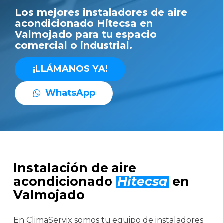
Los mejores instaladores de aire
acondicionado Hitecsa en
Valmojado para tu espacio
comercial o industrial.
¡
L
L
Á
M
A
N
O
S
Y
A
!
W
h
a
t
s
A
p
p
Instalación de aire
acondicionado
Hitecsa
en
Valmojado
En ClimaServix somos tu equipo de instaladores