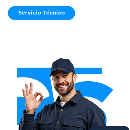
S
e
r
v
i
c
i
o
T
é
c
n
i
c
o