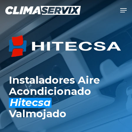
Skip
Men
to
Close
main
Men
content
Instaladores Aire
Acondicionado
Hitecsa
Valmojado