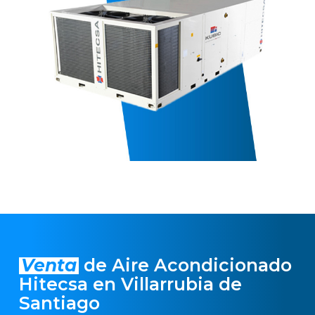
Venta
de Aire Acondicionado
Hitecsa en Villarrubia de
Santiago