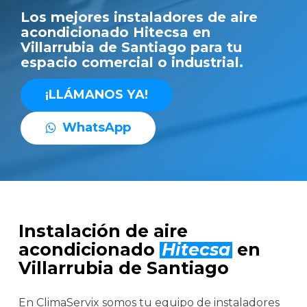
Los mejores instaladores de aire
acondicionado Hitecsa en
Villarrubia de Santiago para tu
espacio comercial o industrial.
¡
L
L
Á
M
A
N
O
S
Y
A
!
W
h
a
t
s
A
p
p
Instalación de aire
acondicionado
Hitecsa
en
Villarrubia de Santiago
En ClimaServix somos tu equipo de instaladores