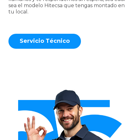
sea el modelo Hitecsa que tengas montado en
tu local.
S
e
r
v
i
c
i
o
T
é
c
n
i
c
o