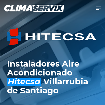
Skip
Men
to
Close
main
Men
content
Instaladores Aire
Acondicionado
Hitecsa
Villarrubia
de Santiago