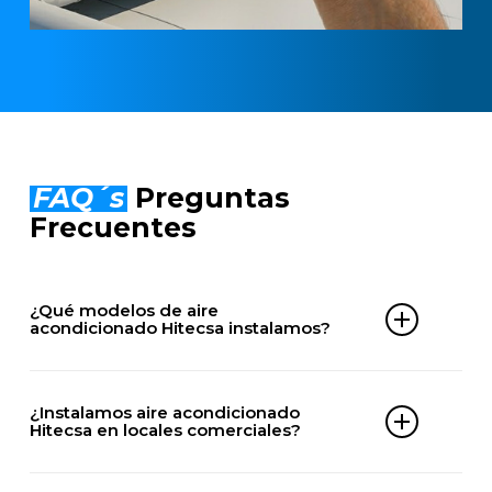
FAQ´s
Preguntas
Frecuentes
¿Qué modelos de aire
acondicionado Hitecsa instalamos?
Comercial
– MOSAIC HE
¿Instalamos aire acondicionado
– MOSAC HE BIG
Hitecsa en locales comerciales?
– ACHIBA HE
– CCHIBA HE
– ECHIBA HE
Sí, realizamos montaje de equipos Hitecsa en