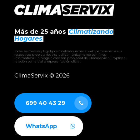
– WPVZ HE
– WPVBZ HE
– KR3
– MiniKR3
– AQUACORE
Más de 25 años
Climatizando
– EWRIBA
– BHW climatizadora
Hogares
– EHW climatizadora
– CLW climatizadora
Todas las marcas y logotipos mostrados en esta web pertenecen a sus
– UTAM UTA
respectivos propietarios y se utilizan únicamente con fines
informativos. En ningún caso son propiedad de Climaservix ni implican
– RCAH recuperador
relación comercial o representación oficial.
– RCAF recuperador
– RCAS recuperador
ClimaServix ©
2026
– GERMI CLEAN
– AUTÓNOMOS industriales aire-aire
– ENFRIADORAS aire-agua
– BOMBAS DE CALOR industriales
699 40 43 29
WhatsApp