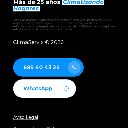
Más de 25 años
Climatizando
– EWRIBA
– BHW climatizadora
Hogares
– EHW climatizadora
– CLW climatizadora
Todas las marcas y logotipos mostrados en esta web pertenecen a sus
– UTAM UTA
respectivos propietarios y se utilizan únicamente con fines
informativos. En ningún caso son propiedad de Climaservix ni implican
– RCAH recuperador
relación comercial o representación oficial.
– RCAF recuperador
– RCAS recuperador
ClimaServix ©
2026
– GERMI CLEAN
– AUTÓNOMOS industriales aire-aire
– ENFRIADORAS aire-agua
– BOMBAS DE CALOR industriales
699 40 43 29
WhatsApp
Aviso Legal