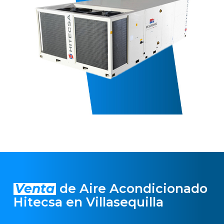
Venta
de Aire Acondicionado
Hitecsa en Villasequilla