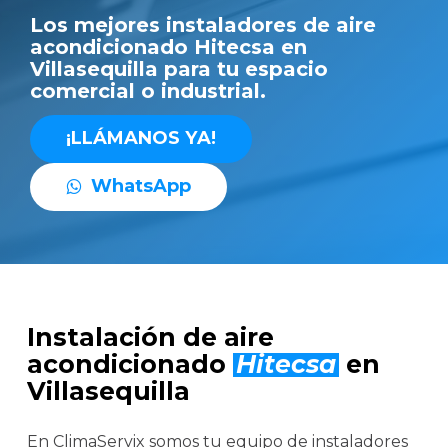
Los mejores instaladores de aire
acondicionado Hitecsa en
Villasequilla para tu espacio
comercial o industrial.
¡
L
L
Á
M
A
N
O
S
Y
A
!
W
h
a
t
s
A
p
p
Instalación de aire
acondicionado
Hitecsa
en
Villasequilla
En ClimaServix somos tu equipo de instaladores