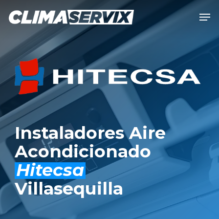
Skip
Men
to
Close
main
Men
content
Instaladores Aire
Acondicionado
Hitecsa
Villasequilla