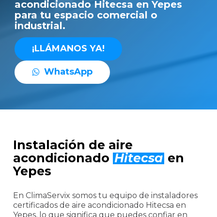
acondicionado Hitecsa en Yepes
para tu espacio comercial o
industrial.
¡
L
L
Á
M
A
N
O
S
Y
A
!
W
h
a
t
s
A
p
p
Instalación de aire
acondicionado
Hitecsa
en
Yepes
En ClimaServix somos tu equipo de instaladores
certificados de aire acondicionado Hitecsa en
Yepes, lo que significa que puedes confiar en