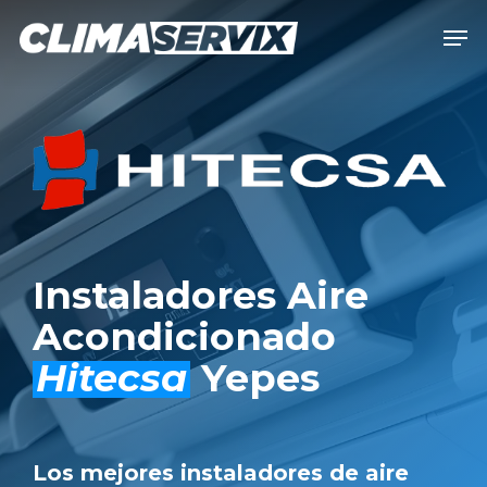
Skip
Men
to
Close
main
Men
content
Instaladores Aire
Acondicionado
Hitecsa
Yepes
Los mejores instaladores de aire