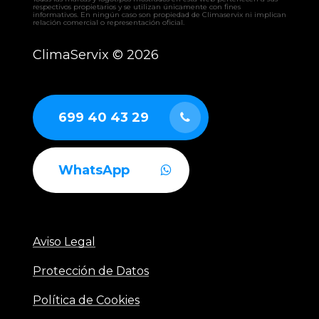
– UTAM UTA
respectivos propietarios y se utilizan únicamente con fines
informativos. En ningún caso son propiedad de Climaservix ni implican
– RCAH recuperador
relación comercial o representación oficial.
– RCAF recuperador
– RCAS recuperador
ClimaServix ©
2026
– GERMI CLEAN
– AUTÓNOMOS industriales aire-aire
– ENFRIADORAS aire-agua
– BOMBAS DE CALOR industriales
699 40 43 29
WhatsApp
Aviso Legal
Protección de Datos
Política de Cookies