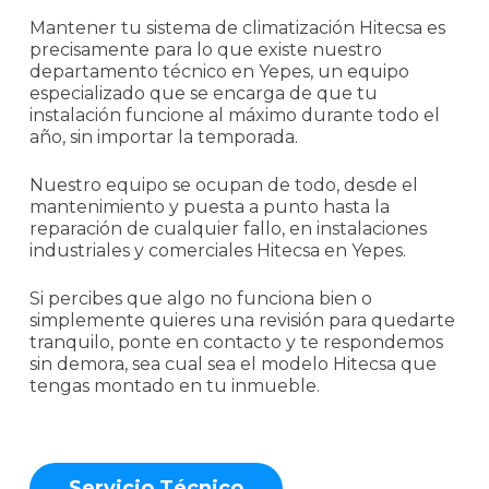
Mantener tu sistema de climatización Hitecsa es
precisamente para lo que existe nuestro
departamento técnico en Yepes, un equipo
especializado que se encarga de que tu
instalación funcione al máximo durante todo el
año, sin importar la temporada.
Nuestro equipo se ocupan de todo, desde el
mantenimiento y puesta a punto hasta la
reparación de cualquier fallo, en instalaciones
industriales y comerciales Hitecsa en Yepes.
Si percibes que algo no funciona bien o
simplemente quieres una revisión para quedarte
tranquilo, ponte en contacto y te respondemos
sin demora, sea cual sea el modelo Hitecsa que
tengas montado en tu inmueble.
S
e
r
v
i
c
i
o
T
é
c
n
i
c
o