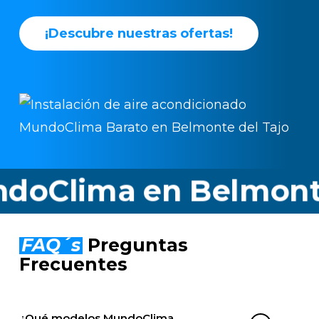
¡
D
e
s
c
u
b
r
e
n
u
e
s
t
r
a
s
o
f
e
r
t
a
s
!
lima en Belmonte del
FAQ´s
Preguntas
Frecuentes
¿Qué modelos MundoClima