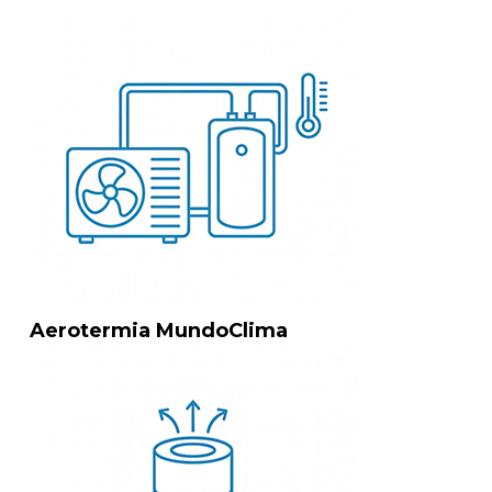
Aerotermia MundoClima