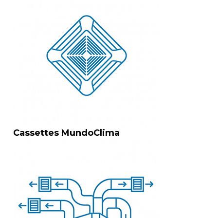
Cassettes MundoClima