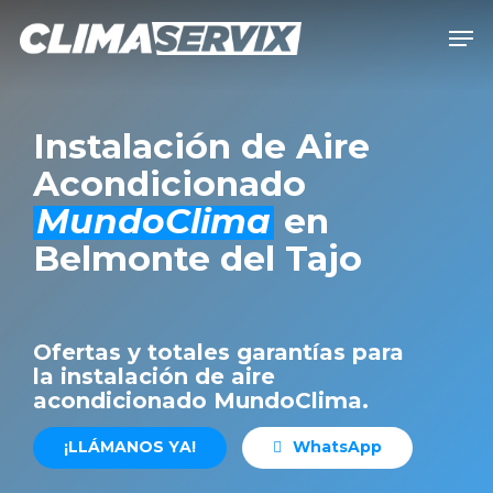
Skip
Men
to
Close
main
Men
content
Instalación de Aire
Acondicionado
MundoClima
en
Belmonte del Tajo
Ofertas y totales garantías para
la instalación de aire
acondicionado MundoClima.
¡
L
L
Á
M
A
N
O
S
Y
A
!
W
h
a
t
s
A
p
p