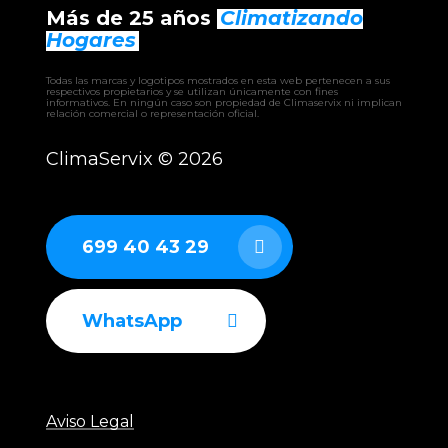
Más de 25 años
Climatizando
Hogares
MUP-09-W9
⸻
Todas las marcas y logotipos mostrados en esta web pertenecen a sus
respectivos propietarios y se utilizan únicamente con fines
informativos. En ningún caso son propiedad de Climaservix ni implican
relación comercial o representación oficial.
INDUSTRIALES
Sistemas VRF MundoClima
ClimaServix ©
2026
Enfriadoras aire-agua MundoClima
Enfriadoras agua-agua MundoClima
UTA MundoClima (unidades de tratamiento de
699 40 43 29
aire)
Fancoils industriales MundoClima
WhatsApp
Aviso Legal