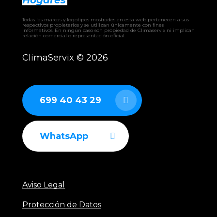
Hogares
⸻
Todas las marcas y logotipos mostrados en esta web pertenecen a sus
respectivos propietarios y se utilizan únicamente con fines
informativos. En ningún caso son propiedad de Climaservix ni implican
relación comercial o representación oficial.
INDUSTRIALES
Sistemas VRF MundoClima
ClimaServix ©
2026
Enfriadoras aire-agua MundoClima
Enfriadoras agua-agua MundoClima
UTA MundoClima (unidades de tratamiento de
699 40 43 29
aire)
Fancoils industriales MundoClima
WhatsApp
Aviso Legal
Protección de Datos