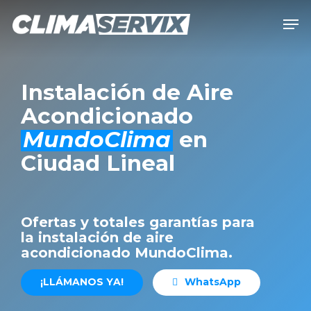
Skip
Men
to
Close
main
Men
content
Instalación de Aire
Acondicionado
MundoClima
en
Ciudad Lineal
Ofertas y totales garantías para
la instalación de aire
acondicionado MundoClima.
¡
L
L
Á
M
A
N
O
S
Y
A
!
W
h
a
t
s
A
p
p