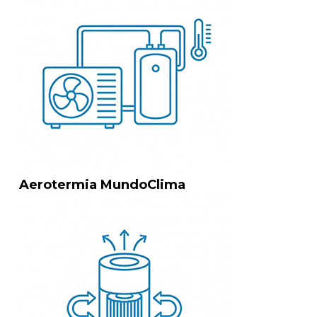
Aerotermia MundoClima