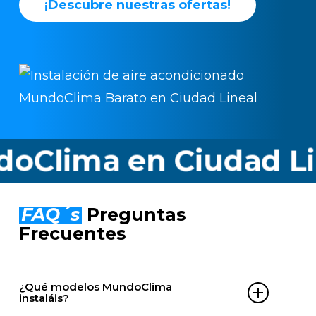
¡
D
e
s
c
u
b
r
e
n
u
e
s
t
r
a
s
o
f
e
r
t
a
s
!
ima en Ciudad Lineal
FAQ´s
Preguntas
Frecuentes
¿Qué modelos MundoClima
instaláis?