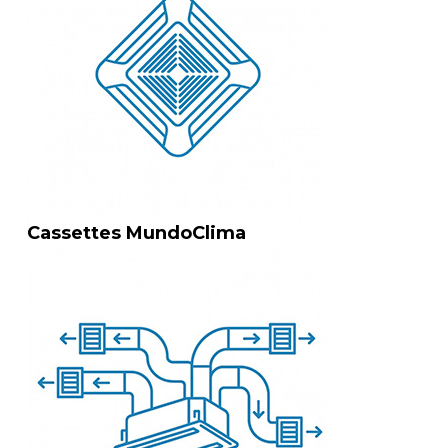
Cassettes MundoClima