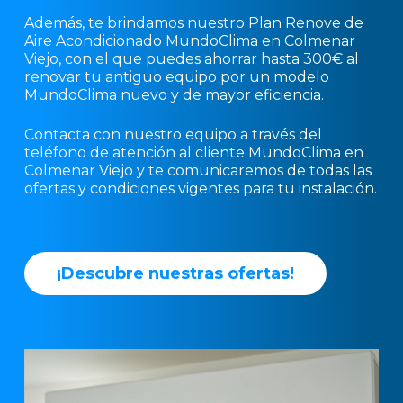
Además, te brindamos nuestro Plan Renove de
Aire Acondicionado MundoClima en Colmenar
Viejo, con el que puedes ahorrar hasta 300€ al
renovar tu antiguo equipo por un modelo
MundoClima nuevo y de mayor eficiencia.
Contacta con nuestro equipo a través del
teléfono de atención al cliente MundoClima en
Colmenar Viejo y te comunicaremos de todas las
ofertas y condiciones vigentes para tu instalación.
¡
D
e
s
c
u
b
r
e
n
u
e
s
t
r
a
s
o
f
e
r
t
a
s
!