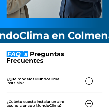
lima en Colmenar Vi
FAQ´s
Preguntas
Frecuentes
¿Qué modelos MundoClima
instaláis?
Instalamos cualquier equipo MundoClima, entre
los que destacamos:
¿Cuánto cuesta instalar un aire
acondicionado MundoClima?