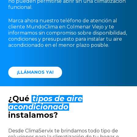
no pueden permitirse abrir sin una climatización
funcional.
Marca ahora nuestro teléfono de atención al
cliente MundoClima en Colmenar Viejo y te
informamos sin compromiso sobre disponibilidad,
condiciones y presupuesto para instalar tu aire
acondicionado en el menor plazo posible.
¡
L
L
Á
M
A
N
O
S
Y
A
!
¿Qué
tipos de aire
acondicionado
instalamos?
Desde ClimaServix te brindamos todo tipo de
soluciones para la climatización de tu hogar o