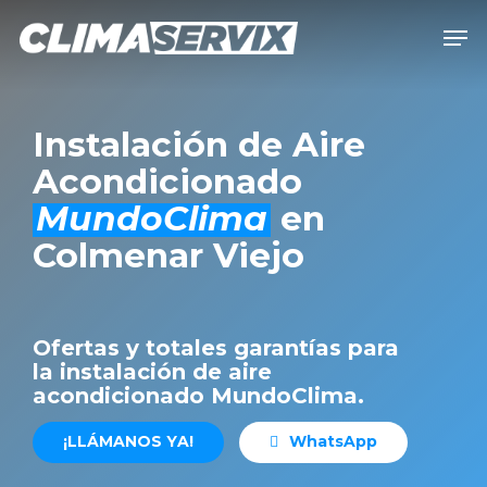
Skip
Men
to
Close
main
Men
content
Instalación de Aire
Acondicionado
MundoClima
en
Colmenar Viejo
Ofertas y totales garantías para
la instalación de aire
acondicionado MundoClima.
¡
L
L
Á
M
A
N
O
S
Y
A
!
W
h
a
t
s
A
p
p