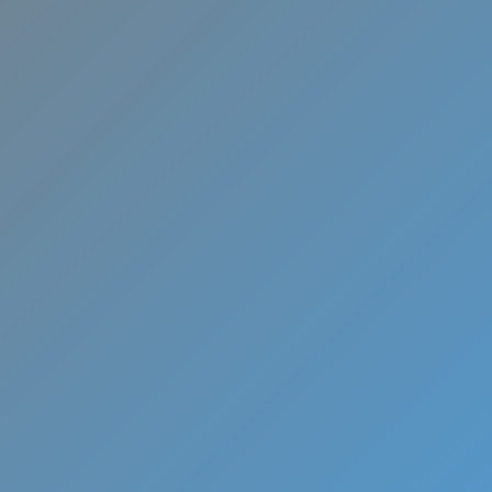
Fuente del
Berro
Ofertas y totales garantías pa
instalación de aire acondicio
MundoClima.
¡
L
L
Á
M
A
N
O
S
Y
A
!
W
h
a
t
s
A
p
p