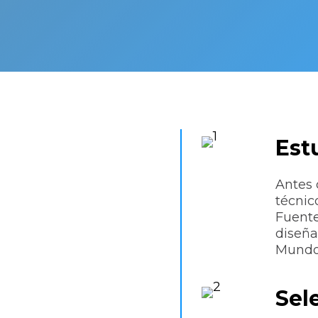
Est
Antes 
aladora
técnic
Fuente
diseña
Mundo
do
Sel