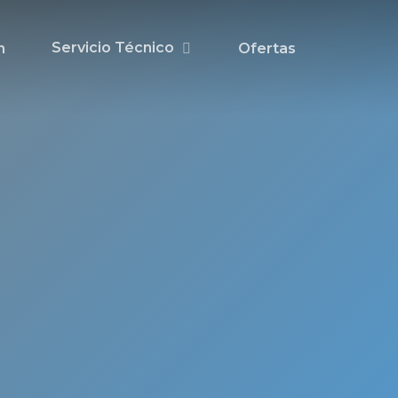
Servicio Técnico
n
Ofertas
 de
ado
ma
en