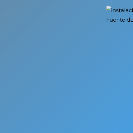
ra la
nado