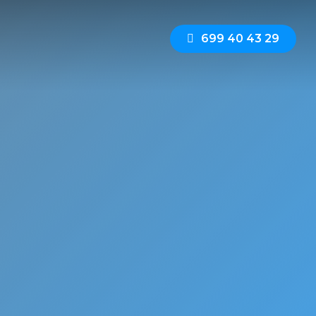
6
9
9
4
0
4
3
2
9