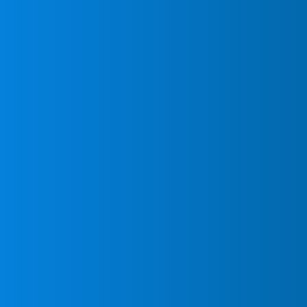
Ponte en contacto c
proyecto de inmedia
Mientras otras empre
esperar semanas, en
servicio de instalac
concebido tanto para
negocios que no pued
climatización funcion
Marca ahora nuestro t
MundoClima en Fuent
compromiso sobre dis
presupuesto para inst