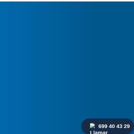
es
temente
tu
aire
cionado
Clima?
699 40 43 29