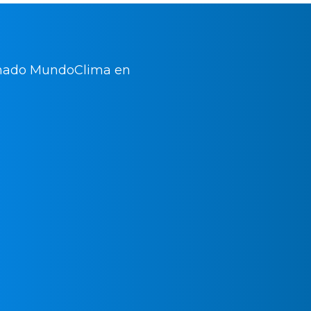
¿Quier
urgen
nuevo 
acondi
Mundo