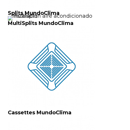
Splits MundoClima
MultiSplits MundoClima
Cassettes MundoClima