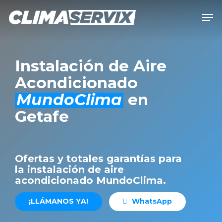
Skip
Men
to
Close
main
Men
content
Instalación de Aire
Acondicionado
MundoClima
en
Getafe
Ofertas y totales garantías para
la instalación de aire
acondicionado MundoClima.
¡
L
L
Á
M
A
N
O
S
Y
A
!
W
h
a
t
s
A
p
p