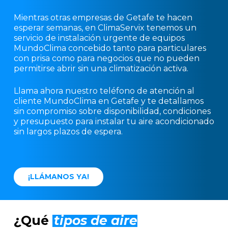
Mientras otras empresas de Getafe te hacen
esperar semanas, en ClimaServix tenemos un
servicio de instalación urgente de equipos
MundoClima concebido tanto para particulares
con prisa como para negocios que no pueden
permitirse abrir sin una climatización activa.
Llama ahora nuestro teléfono de atención al
cliente MundoClima en Getafe y te detallamos
sin compromiso sobre disponibilidad, condiciones
y presupuesto para instalar tu aire acondicionado
sin largos plazos de espera.
¡
L
L
Á
M
A
N
O
S
Y
A
!
¿Qué
tipos de aire