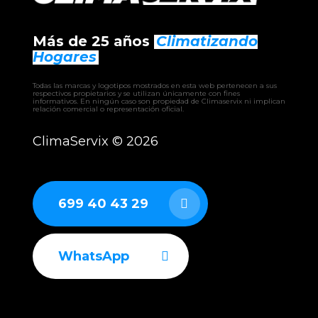
MUSTR-48-H14
MUCSR-30-H14
Más de 25 años
Climatizando
Hogares
MUP-09-W9
⸻
Todas las marcas y logotipos mostrados en esta web pertenecen a sus
respectivos propietarios y se utilizan únicamente con fines
informativos. En ningún caso son propiedad de Climaservix ni implican
relación comercial o representación oficial.
INDUSTRIALES
Sistemas VRF MundoClima
ClimaServix ©
2026
Enfriadoras aire-agua MundoClima
Enfriadoras agua-agua MundoClima
UTA MundoClima (unidades de tratamiento de
699 40 43 29
aire)
Fancoils industriales MundoClima
WhatsApp