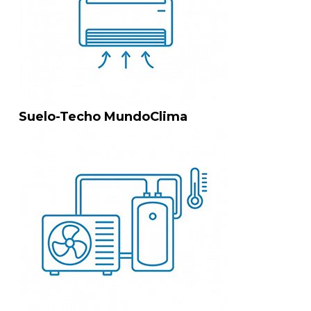
Suelo-Techo MundoClima