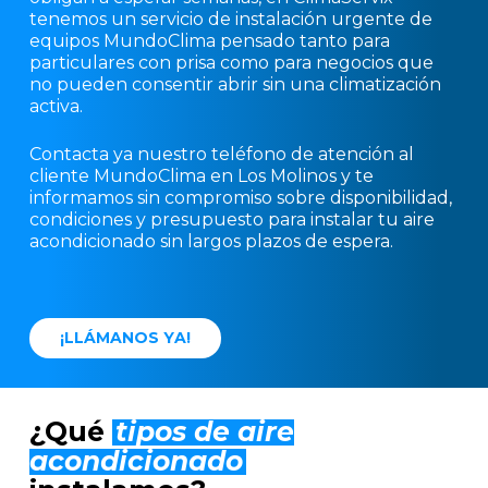
tenemos un servicio de instalación urgente de
equipos MundoClima pensado tanto para
particulares con prisa como para negocios que
no pueden consentir abrir sin una climatización
activa.
Contacta ya nuestro teléfono de atención al
cliente MundoClima en Los Molinos y te
informamos sin compromiso sobre disponibilidad,
condiciones y presupuesto para instalar tu aire
acondicionado sin largos plazos de espera.
¡
L
L
Á
M
A
N
O
S
Y
A
!
¿Qué
tipos de aire
acondicionado