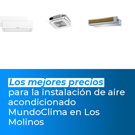
Los mejores precios
para la instalación de aire
acondicionado
MundoClima en Los
Molinos