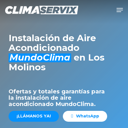
Skip
Men
to
Close
main
Men
content
Instalación de Aire
Acondicionado
MundoClima
en Los
Molinos
Ofertas y totales garantías para
la instalación de aire
acondicionado MundoClima.
¡
L
L
Á
M
A
N
O
S
Y
A
!
W
h
a
t
s
A
p
p