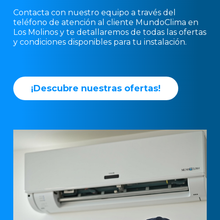
Contacta con nuestro equipo a través del
teléfono de atención al cliente MundoClima en
Los Molinos y te detallaremos de todas las ofertas
y condiciones disponibles para tu instalación.
¡
D
e
s
c
u
b
r
e
n
u
e
s
t
r
a
s
o
f
e
r
t
a
s
!