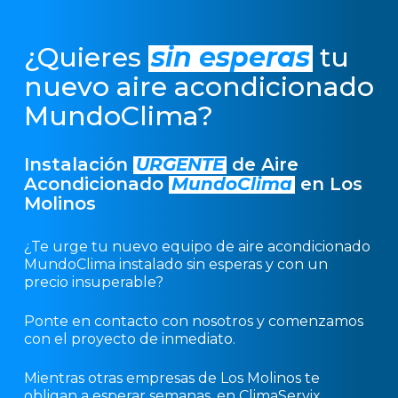
¿Quieres
sin esperas
tu
nuevo aire acondicionado
MundoClima?
Instalación
URGENTE
de Aire
Acondicionado
MundoClima
en Los
Molinos
¿Te urge tu nuevo equipo de aire acondicionado
MundoClima instalado sin esperas y con un
precio insuperable?
Ponte en contacto con nosotros y comenzamos
con el proyecto de inmediato.
Mientras otras empresas de Los Molinos te
obligan a esperar semanas, en ClimaServix