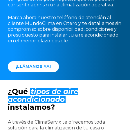
consentir abrir sin una climatización operativa.
Marca ahora nuestro teléfono de atención al
cliente MundoClima en Otero y te detallamos sin
compromiso sobre disponibilidad, condiciones y
presupuesto para instalar tu aire acondicionado
en el menor plazo posible.
¡
L
L
Á
M
A
N
O
S
Y
A
!
¿Qué
tipos de aire
acondicionado
instalamos?
A través de ClimaServix te ofrecemos toda
solución para la climatización de tu casa o