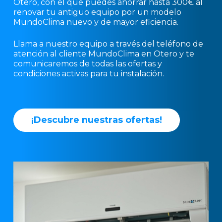
Otero, con el que puedes ahorrar hasta 300€ al
renovar tu antiguo equipo por un modelo
MundoClima nuevo y de mayor eficiencia.
Llama a nuestro equipo a través del teléfono de
atención al cliente MundoClima en Otero y te
comunicaremos de todas las ofertas y
condiciones activas para tu instalación.
¡
D
e
s
c
u
b
r
e
n
u
e
s
t
r
a
s
o
f
e
r
t
a
s
!