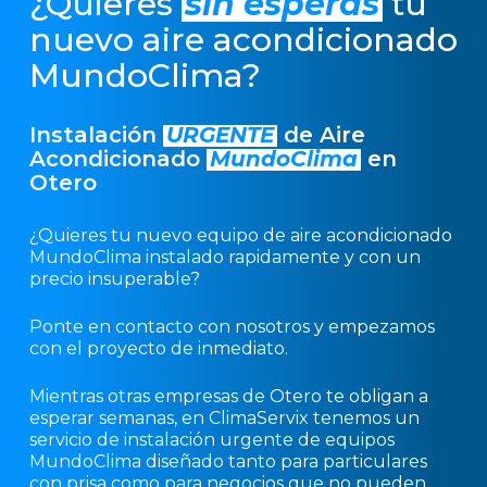
¿Quieres
sin esperas
tu
nuevo aire acondicionado
MundoClima?
Instalación
URGENTE
de Aire
Acondicionado
MundoClima
en
Otero
¿Quieres tu nuevo equipo de aire acondicionado
MundoClima instalado rapidamente y con un
precio insuperable?
Ponte en contacto con nosotros y empezamos
con el proyecto de inmediato.
Mientras otras empresas de Otero te obligan a
esperar semanas, en ClimaServix tenemos un
servicio de instalación urgente de equipos
MundoClima diseñado tanto para particulares
con prisa como para negocios que no pueden