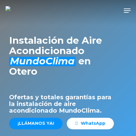
Skip
Men
to
Close
main
Men
content
Instalación de Aire
Acondicionado
MundoClima
en
Otero
Ofertas y totales garantías para
la instalación de aire
acondicionado MundoClima.
¡
L
L
Á
M
A
N
O
S
Y
A
!
W
h
a
t
s
A
p
p