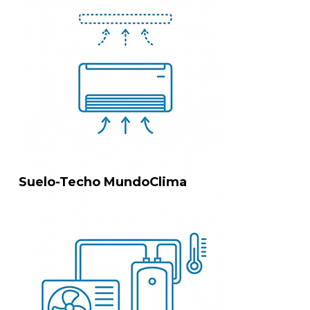
Suelo-Techo MundoClima