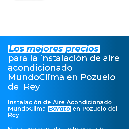
Los mejores precios
para la instalación de aire
acondicionado
MundoClima en Pozuelo
del Rey
Instalación de Aire Acondicionado
MundoClima
Barato
en Pozuelo del
Rey
El objetivo principal de nuestro equipo de