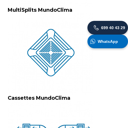
MultiSplits MundoClima
699 40 43 29
WhatsApp
Cassettes MundoClima