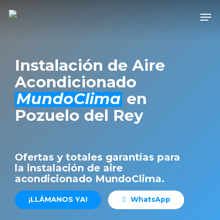
Skip
Men
to
Close
main
Men
content
Instalación de Aire
Acondicionado
MundoClima
en
Pozuelo del Rey
Ofertas y totales garantías para
la instalación de aire
acondicionado MundoClima.
¡
L
L
Á
M
A
N
O
S
Y
A
!
W
h
a
t
s
A
p
p