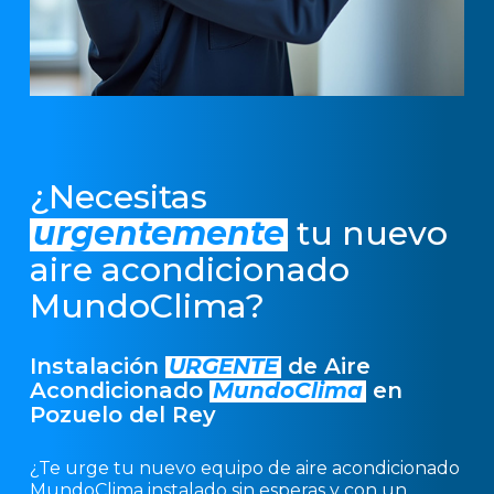
¿Necesitas
urgentemente
tu nuevo
aire acondicionado
MundoClima?
Instalación
URGENTE
de Aire
Acondicionado
MundoClima
en
Pozuelo del Rey
¿Te urge tu nuevo equipo de aire acondicionado
MundoClima instalado sin esperas y con un