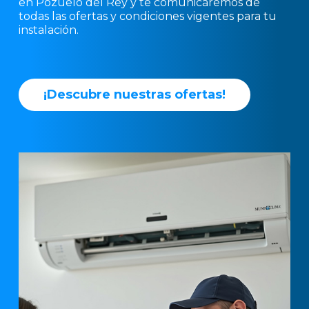
en Pozuelo del Rey y te comunicaremos de
todas las ofertas y condiciones vigentes para tu
instalación.
¡
D
e
s
c
u
b
r
e
n
u
e
s
t
r
a
s
o
f
e
r
t
a
s
!