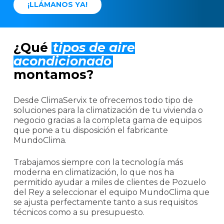
¡
L
L
Á
M
A
N
O
S
Y
A
!
¿Qué
tipos de aire
acondicionado
montamos?
Desde ClimaServix te ofrecemos todo tipo de
soluciones para la climatización de tu vivienda o
negocio gracias a la completa gama de equipos
que pone a tu disposición el fabricante
MundoClima.
Trabajamos siempre con la tecnología más
moderna en climatización, lo que nos ha
permitido ayudar a miles de clientes de Pozuelo
del Rey a seleccionar el equipo MundoClima que
se ajusta perfectamente tanto a sus requisitos
técnicos como a su presupuesto.