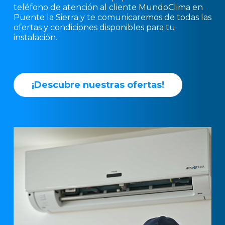
teléfono de atención al cliente MundoClima en
Puente la Sierra y te comunicaremos de todas las
ofertas y condiciones disponibles para tu
instalación.
¡
D
e
s
c
u
b
r
e
n
u
e
s
t
r
a
s
o
f
e
r
t
a
s
!