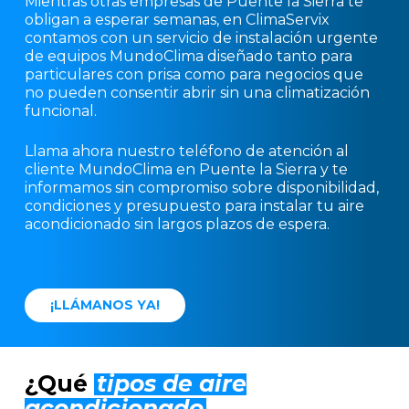
Mientras otras empresas de Puente la Sierra te
obligan a esperar semanas, en ClimaServix
contamos con un servicio de instalación urgente
de equipos MundoClima diseñado tanto para
particulares con prisa como para negocios que
no pueden consentir abrir sin una climatización
funcional.
Llama ahora nuestro teléfono de atención al
cliente MundoClima en Puente la Sierra y te
informamos sin compromiso sobre disponibilidad,
condiciones y presupuesto para instalar tu aire
acondicionado sin largos plazos de espera.
¡
L
L
Á
M
A
N
O
S
Y
A
!
¿Qué
tipos de aire
acondicionado