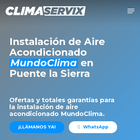
Skip
Men
to
Close
main
Men
content
Instalación de Aire
Acondicionado
MundoClima
en
Puente la Sierra
Ofertas y totales garantías para
la instalación de aire
acondicionado MundoClima.
¡
L
L
Á
M
A
N
O
S
Y
A
!
W
h
a
t
s
A
p
p