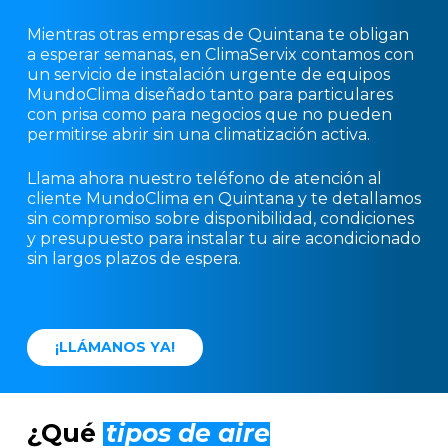
Mientras otras empresas de Quintana te obligan
a esperar semanas, en ClimaServix contamos con
un servicio de instalación urgente de equipos
MundoClima diseñado tanto para particulares
con prisa como para negocios que no pueden
permitirse abrir sin una climatización activa.
Llama ahora nuestro teléfono de atención al
cliente MundoClima en Quintana y te detallamos
sin compromiso sobre disponibilidad, condiciones
y presupuesto para instalar tu aire acondicionado
sin largos plazos de espera.
¡
L
L
Á
M
A
N
O
S
Y
A
!
¿Qué
tipos de aire