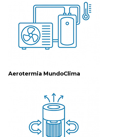
Aerotermia MundoClima