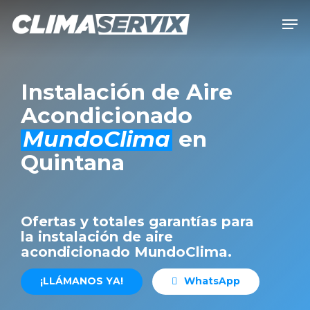
Skip
Men
to
Close
main
Men
content
Instalación de Aire
Acondicionado
MundoClima
en
Quintana
Ofertas y totales garantías para
la instalación de aire
acondicionado MundoClima.
¡
L
L
Á
M
A
N
O
S
Y
A
!
W
h
a
t
s
A
p
p