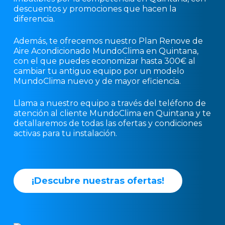
descuentos y promociones que hacen la
diferencia.
Además, te ofrecemos nuestro Plan Renove de
Aire Acondicionado MundoClima en Quintana,
con el que puedes economizar hasta 300€ al
cambiar tu antiguo equipo por un modelo
MundoClima nuevo y de mayor eficiencia.
Llama a nuestro equipo a través del teléfono de
atención al cliente MundoClima en Quintana y te
detallaremos de todas las ofertas y condiciones
activas para tu instalación.
¡
D
e
s
c
u
b
r
e
n
u
e
s
t
r
a
s
o
f
e
r
t
a
s
!