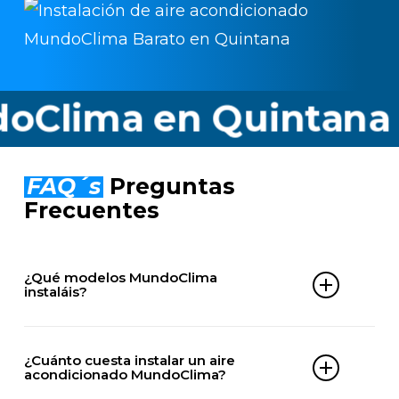
ima en Quintana
Of
FAQ´s
Preguntas
Frecuentes
¿Qué modelos MundoClima
instaláis?
Instalamos cualquier equipo MundoClima, entre
los que destacamos:
¿Cuánto cuesta instalar un aire
acondicionado MundoClima?