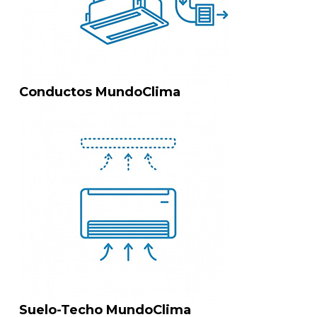
Conductos MundoClima
Suelo-Techo MundoClima