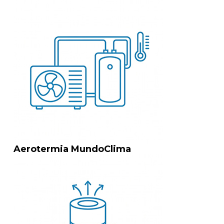
Aerotermia MundoClima