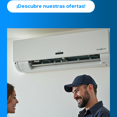
¡
D
e
s
c
u
b
r
e
n
u
e
s
t
r
a
s
o
f
e
r
t
a
s
!