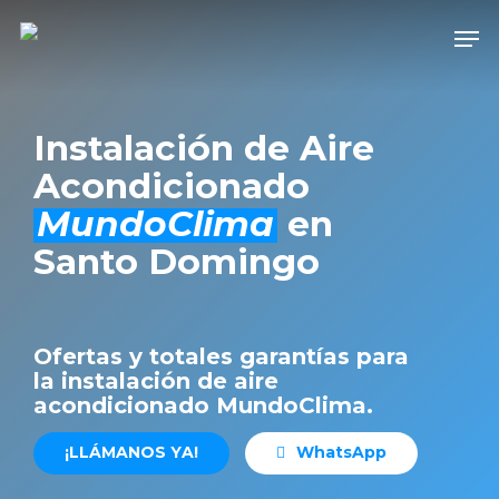
Skip
Men
to
Close
main
Men
content
Instalación de Aire
Acondicionado
MundoClima
en
Santo Domingo
Ofertas y totales garantías para
la instalación de aire
acondicionado MundoClima.
¡
L
L
Á
M
A
N
O
S
Y
A
!
W
h
a
t
s
A
p
p