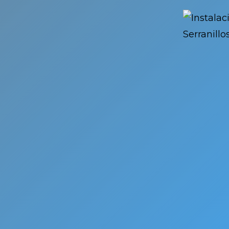
del
ra la
nado