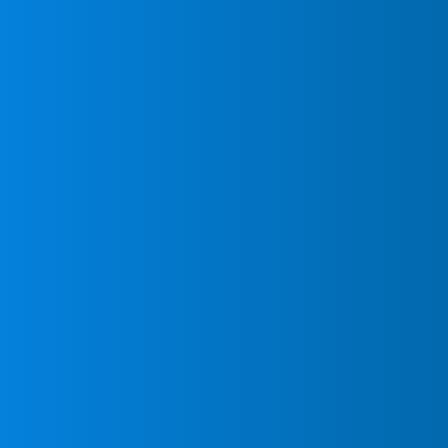
inmediato.
Mientras otras empres
obligan a esperar s
servicio de instalac
concebido tanto para
negocios que no pued
climatización operati
Llama ahora nuestro t
MundoClima en Serrani
compromiso sobre dis
presupuesto para inst
largos plazos de espe