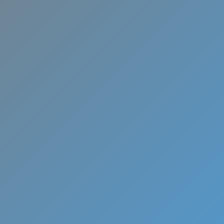
Serranillos 
Valle
Ofertas y totales garantías pa
instalación de aire acondicio
MundoClima.
¡
L
L
Á
M
A
N
O
S
Y
A
!
W
h
a
t
s
A
p
p