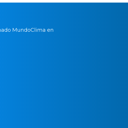
¿Quie
esper
aire a
Mundo