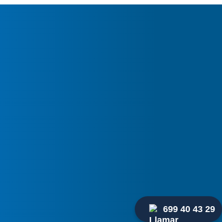
res
sin
as
tu nuevo
condicionado
Clima?
699 40 43 29