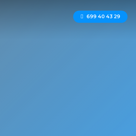
6
9
9
4
0
4
3
2
9