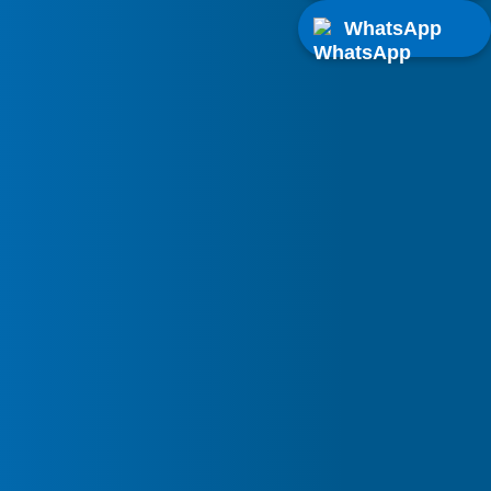
ación
WhatsApp
NTE
de Aire
icionado
oClima
en
illos del
uipo de aire acondicionado
 sin esperas y sin pagar de más?
os y empezamos con el proyecto de