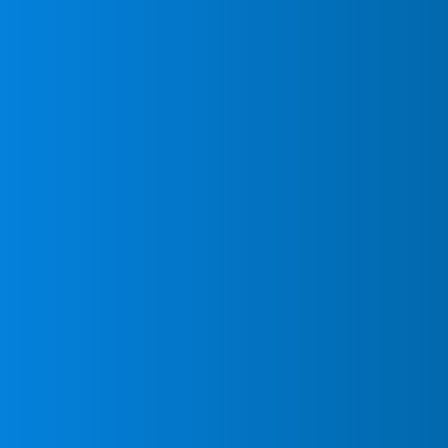
Instal
URGE
Acond
Mund
Serran
¿Quieres tu nuevo eq
Valle
MundoClima instalado
Contacta con nosotr