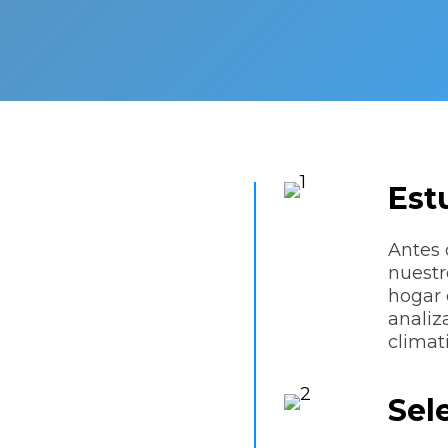
Est
Antes 
aladora
nuestr
hogar 
analiz
climat
do
Sel