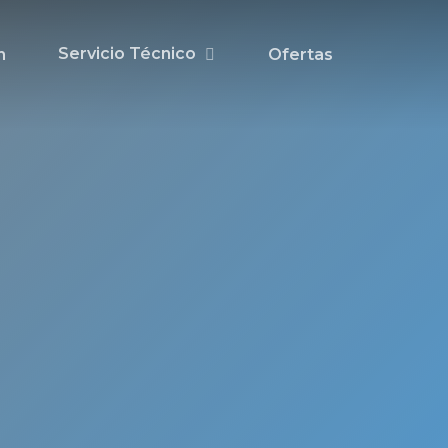
Servicio Técnico
n
Ofertas
 de
ado
ma
en