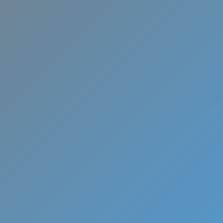
Torrejón de 
Calzada
Ofertas y totales garantías pa
instalación de aire acondicio
MundoClima.
¡
L
L
Á
M
A
N
O
S
Y
A
!
W
h
a
t
s
A
p
p