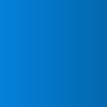
Instal
URGE
Acond
Mund
Torrej
¿Necesitas tu nuevo 
Calza
MundoClima instalado