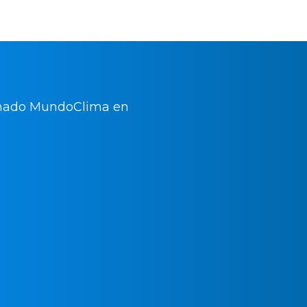
¿Neces
nuevo 
acondi
Mundo