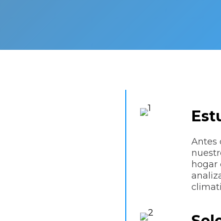
Est
aladora
Antes 
nuestr
hogar 
analiz
do
clima
Sel