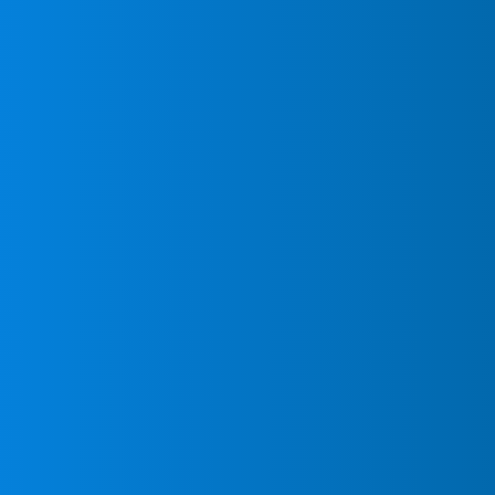
insuperable?
Contacta con nosotr
de inmediato.
Mientras otras empre
obligan a esperar s
de un servicio de in
MundoClima pensado t
como para negocios q
una climatización ope
Contacta ya nuestro t
MundoClima en Torre