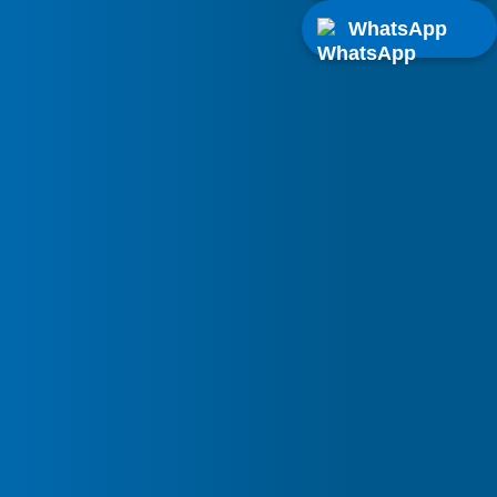
WhatsApp
ación
NTE
de Aire
icionado
oClima
en
ón de la
equipo de aire acondicionado
da
 sin esperas y con un precio