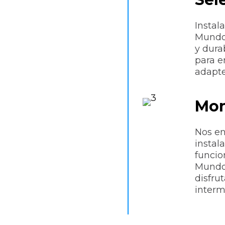
en
a
Instal
MundoC
ación de aire
y dura
para e
jón de la Calzada,
adapte
iones de
ercado, con las
Mon
una garantía que te
Nos en
instal
funcio
do equipos de aire
Mundo
ejón de la Calzada
disfru
er proyecto, sea cual
interm
izar con la mejor