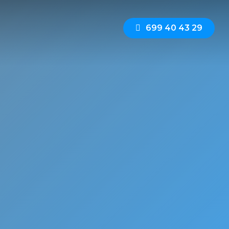
6
9
9
4
0
4
3
2
9