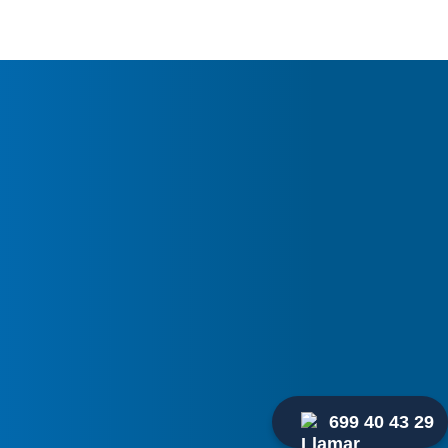
itas
ya
tu
aire
cionado
Clima?
699 40 43 29