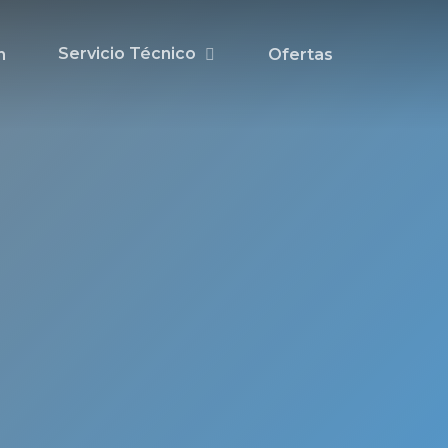
Servicio Técnico
n
Ofertas
 de
ado
ma
en