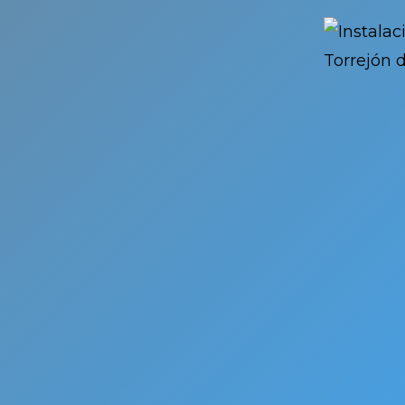
la
ra la
nado