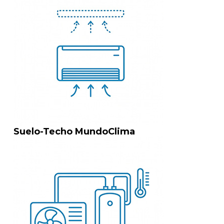
Suelo-Techo MundoClima