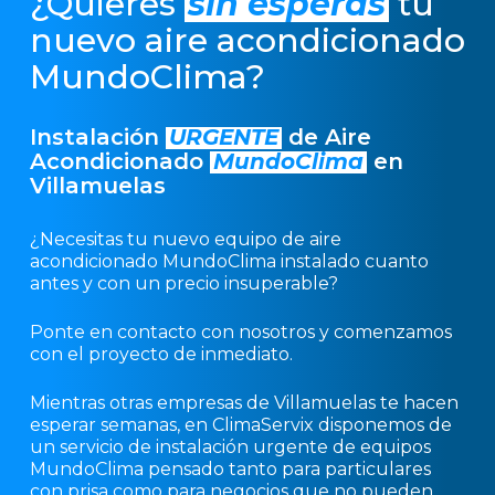
¿Quieres
sin esperas
tu
nuevo aire acondicionado
MundoClima?
Instalación
URGENTE
de Aire
Acondicionado
MundoClima
en
Villamuelas
¿Necesitas tu nuevo equipo de aire
acondicionado MundoClima instalado cuanto
antes y con un precio insuperable?
Ponte en contacto con nosotros y comenzamos
con el proyecto de inmediato.
Mientras otras empresas de Villamuelas te hacen
esperar semanas, en ClimaServix disponemos de
un servicio de instalación urgente de equipos
MundoClima pensado tanto para particulares
con prisa como para negocios que no pueden