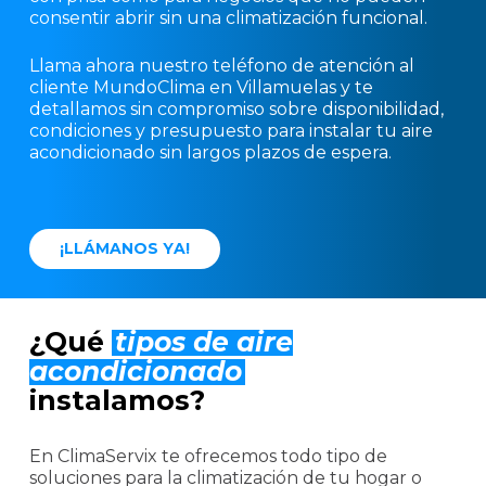
consentir abrir sin una climatización funcional.
Llama ahora nuestro teléfono de atención al
cliente MundoClima en Villamuelas y te
detallamos sin compromiso sobre disponibilidad,
condiciones y presupuesto para instalar tu aire
acondicionado sin largos plazos de espera.
¡
L
L
Á
M
A
N
O
S
Y
A
!
¿Qué
tipos de aire
acondicionado
instalamos?
En ClimaServix te ofrecemos todo tipo de
soluciones para la climatización de tu hogar o