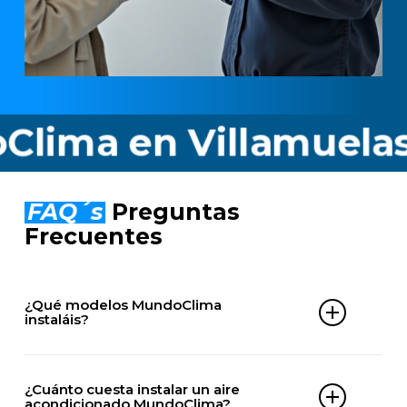
a en Villamuelas
O
FAQ´s
Preguntas
Frecuentes
¿Qué modelos MundoClima
instaláis?
Instalamos cualquier equipo MundoClima, entre
los que destacamos:
¿Cuánto cuesta instalar un aire
acondicionado MundoClima?