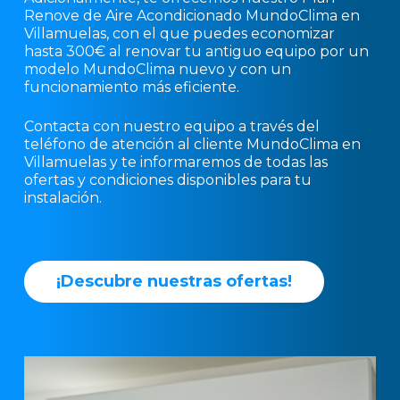
Renove de Aire Acondicionado MundoClima en
Villamuelas, con el que puedes economizar
hasta 300€ al renovar tu antiguo equipo por un
modelo MundoClima nuevo y con un
funcionamiento más eficiente.
Contacta con nuestro equipo a través del
teléfono de atención al cliente MundoClima en
Villamuelas y te informaremos de todas las
ofertas y condiciones disponibles para tu
instalación.
¡
D
e
s
c
u
b
r
e
n
u
e
s
t
r
a
s
o
f
e
r
t
a
s
!