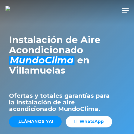
Skip
Men
to
Close
main
Men
content
Instalación de Aire
Acondicionado
MundoClima
en
Villamuelas
Ofertas y totales garantías para
la instalación de aire
acondicionado MundoClima.
¡
L
L
Á
M
A
N
O
S
Y
A
!
W
h
a
t
s
A
p
p