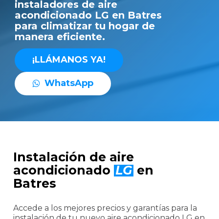
instaladores de aire
acondicionado LG en Batres
para climatizar tu hogar de
manera eficiente.
¡
L
L
Á
M
A
N
O
S
Y
A
!
W
h
a
t
s
A
p
p
Instalación de aire
acondicionado
LG
en
Batres
Accede a los mejores precios y garantías para la
instalación de tu nuevo aire acondicionado LG en