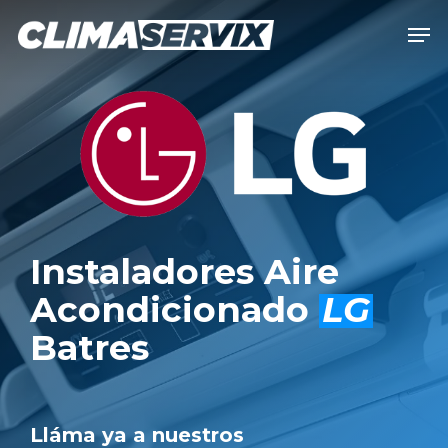
Skip
Men
to
Close
main
Men
content
Instaladores Aire
Acondicionado
LG
Batres
Lláma ya a nuestros