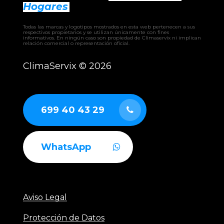
Hogares
– Heat Pump LG Therma V
Todas las marcas y logotipos mostrados en esta web pertenecen a sus
respectivos propietarios y se utilizan únicamente con fines
informativos. En ningún caso son propiedad de Climaservix ni implican
relación comercial o representación oficial.
ClimaServix ©
2026
699 40 43 29
WhatsApp
Aviso Legal
Protección de Datos