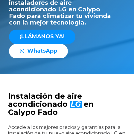
instaladores de aire
acondicionado LG en Calypo
Fado para climatizar tu vivienda
con la mejor tecnología.
¡
L
L
Á
M
A
N
O
S
Y
A
!
W
h
a
t
s
A
p
p
Instalación de aire
acondicionado
LG
en
Calypo Fado
Accede a los mejores precios y garantías para la
instalación de tu nuevo aire acondicionado LG en