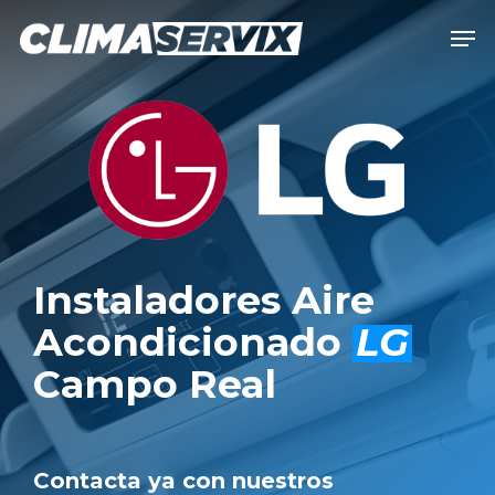
Skip
Men
to
Close
main
Men
content
Instaladores Aire
Acondicionado
LG
Campo Real
Contacta ya con nuestros