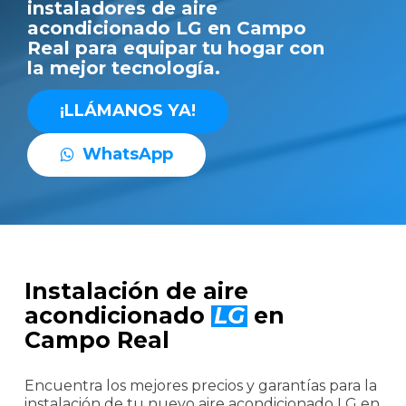
instaladores de aire
acondicionado LG en Campo
Real para equipar tu hogar con
la mejor tecnología.
¡
L
L
Á
M
A
N
O
S
Y
A
!
W
h
a
t
s
A
p
p
Instalación de aire
acondicionado
LG
en
Campo Real
Encuentra los mejores precios y garantías para la
instalación de tu nuevo aire acondicionado LG en