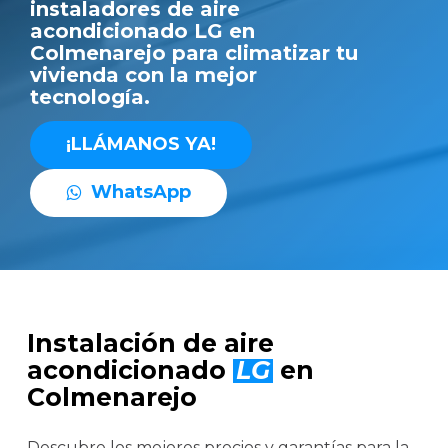
instaladores de aire
acondicionado LG en
Colmenarejo para climatizar tu
vivienda con la mejor
tecnología.
¡
L
L
Á
M
A
N
O
S
Y
A
!
W
h
a
t
s
A
p
p
Instalación de aire
acondicionado
LG
en
Colmenarejo
Descubre los mejores precios y garantías para la