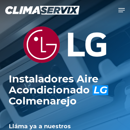
Skip
Men
to
Close
main
Men
content
Instaladores Aire
Acondicionado
LG
Colmenarejo
Lláma ya a nuestros