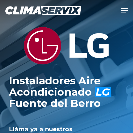
Skip
Men
to
Close
main
Men
content
Instaladores Aire
Acondicionado
LG
Fuente del Berro
Lláma ya a nuestros