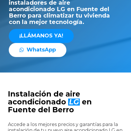
instaladores de aire
acondicionado LG en Fuente del
Berro para climatizar tu vivienda
con la mejor tecnología.
¡
L
L
Á
M
A
N
O
S
Y
A
!
W
h
a
t
s
A
p
p
Instalación de aire
acondicionado
LG
en
Fuente del Berro
Accede a los mejores precios y garantías para la
instalación de tu nuevo aire acondicionado LG en