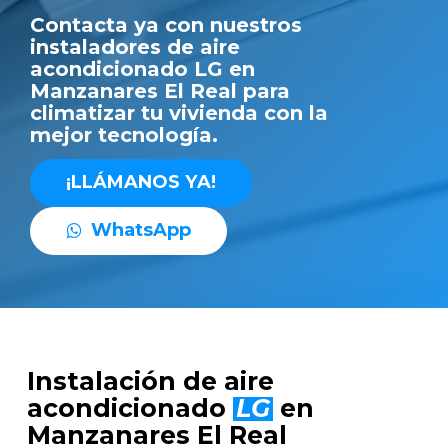
Contacta ya con nuestros
instaladores de aire
acondicionado LG en
Manzanares El Real para
climatizar tu vivienda con la
mejor tecnología.
¡
L
L
Á
M
A
N
O
S
Y
A
!
W
h
a
t
s
A
p
p
Instalación de aire
acondicionado
LG
en
Manzanares El Real