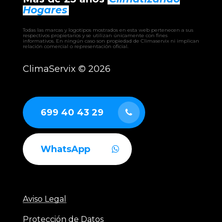
– Hydronic LG
Hogares
– Heat Pump LG Therma V
Todas las marcas y logotipos mostrados en esta web pertenecen a sus
respectivos propietarios y se utilizan únicamente con fines
informativos. En ningún caso son propiedad de Climaservix ni implican
relación comercial o representación oficial.
ClimaServix ©
2026
699 40 43 29
WhatsApp
Aviso Legal
Protección de Datos