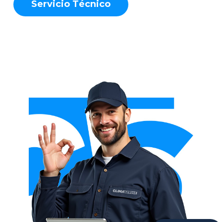
S
e
r
v
i
c
i
o
T
é
c
n
i
c
o