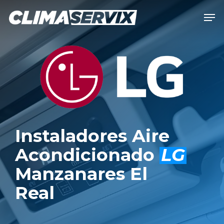
Skip
Men
to
Close
main
Men
content
Instaladores Aire
Acondicionado
LG
Manzanares El
Real