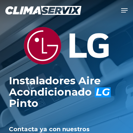
Skip
Men
to
Close
main
Men
content
Instaladores Aire
Acondicionado
LG
Pinto
Contacta ya con nuestros