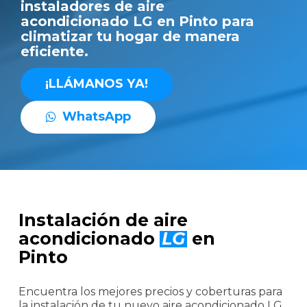
instaladores de aire
acondicionado LG en Pinto para
climatizar tu hogar de manera
eficiente.
¡
L
L
Á
M
A
N
O
S
Y
A
!
W
h
a
t
s
A
p
p
Instalación de aire
acondicionado
LG
en
Pinto
Encuentra los mejores precios y coberturas para
la instalación de tu nuevo aire acondicionado LG