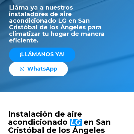
Lláma ya a nuestros
instaladores de aire
acondicionado LG en San
Cristóbal de los Ángeles para
climatizar tu hogar de manera
eficiente.
¡
L
L
Á
M
A
N
O
S
Y
A
!
W
h
a
t
s
A
p
p
Instalación de aire
acondicionado
LG
en San
Cristóbal de los Ángeles