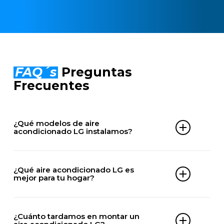
FAQ´s
Preguntas
Frecuentes
¿Qué modelos de aire
acondicionado LG instalamos?
Doméstico
– DualCool
¿Qué aire acondicionado LG es
– ArtCool
mejor para tu hogar?
– Libero
– Deluxe Inverter
– Standard Plus
LG ofrece gamas residenciales como DualCool,
– Mirror V
ArtCool o Libero, diseñadas para viviendas y
¿Cuánto tardamos en montar un
– Multi Split LG (MU / FM series)
oficinas pequeñas.