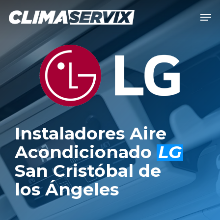
Skip
Men
to
Close
main
Men
content
Instaladores Aire
Acondicionado
LG
San Cristóbal de
los Ángeles