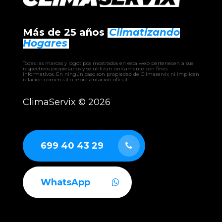
– Rooftop Industrial LG
– AHU LG
– VRF Multi V Series
Más de 25 años
Climatizando
– Hydronic LG
Hogares
– Heat Pump LG Therma V
Todas las marcas y logotipos mostrados en esta web pertenecen a sus
respectivos propietarios y se utilizan únicamente con fines
informativos. En ningún caso son propiedad de Climaservix ni implican
relación comercial o representación oficial.
ClimaServix ©
2026
699 40 43 29
WhatsApp