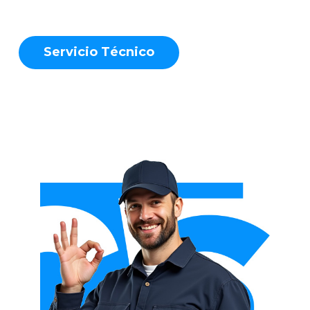
S
e
r
v
i
c
i
o
T
é
c
n
i
c
o