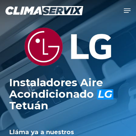
Skip
Men
to
Close
main
Men
content
Instaladores Aire
Acondicionado
LG
Tetuán
Lláma ya a nuestros