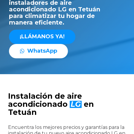
instaladores de aire
acondicionado LG en Tetuán
para climatizar tu hogar de
manera eficiente.
¡
L
L
Á
M
A
N
O
S
Y
A
!
W
h
a
t
s
A
p
p
Instalación de aire
acondicionado
LG
en
Tetuán
Encuentra los mejores precios y garantías para la
instalación de tu nuevo aire acondicionado LG en