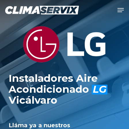
Skip
Men
to
Close
main
Men
content
Instaladores Aire
Acondicionado
LG
Vicálvaro
Lláma ya a nuestros