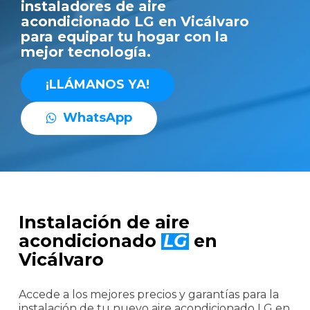
instaladores de aire
acondicionado LG en Vicálvaro
para equipar tu hogar con la
mejor tecnología.
¡
L
L
Á
M
A
N
O
S
Y
A
!
W
h
a
t
s
A
p
p
Instalación de aire
acondicionado
LG
en
Vicálvaro
Accede a los mejores precios y garantías para la
instalación de tu nuevo aire acondicionado LG en