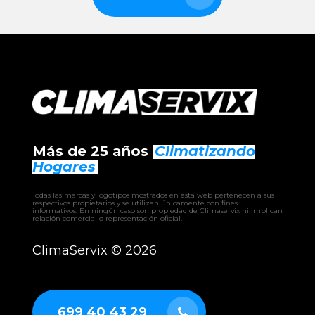
MUP-09-W9
⸻
INDUSTRIALES
Sistemas VRF MundoClima
Enfriadoras aire-agua MundoClima
Enfriadoras agua-agua MundoClima
Más de 25 años
Climatizando
UTA MundoClima (unidades de tratamiento de
Hogares
aire)
Fancoils industriales MundoClima
Todas las marcas y logotipos mostrados en esta web pertenecen a sus
respectivos propietarios y se utilizan únicamente con fines
informativos. En ningún caso son propiedad de Climaservix ni implican
relación comercial o representación oficial.
ClimaServix ©
2026
699 40 43 29