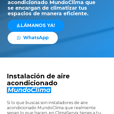
acondicionado MundoClima que
se encargan de climatizar tus
espacios de manera eficiente.
¡
L
L
Á
M
A
N
O
S
Y
A
!
W
h
a
t
s
A
p
p
Instalación de aire
acondicionado
MundoClima
Si lo que buscas son instaladores de aire
acondicionado MundoClima que realmente
sepan lo que hacen, en ClimaServix tienes a tu