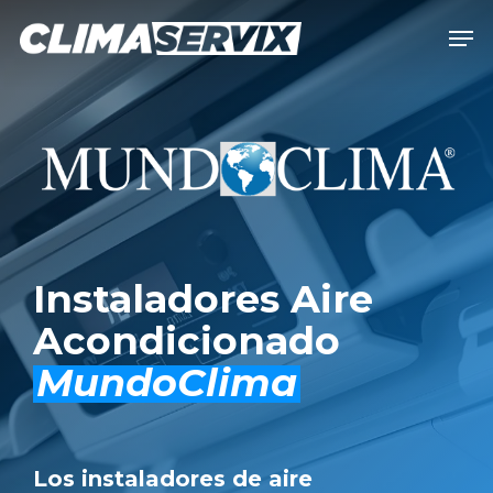
Skip
Men
to
Close
main
Men
content
Instaladores Aire
Acondicionado
MundoClima
Los instaladores de aire