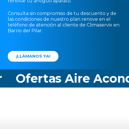
renovar tu antiguo aparato.
Consulta sin compromiso de tu descuento y de
las condiciones de nuestro plan renove en el
teléfono de atención al cliente de Climaservix en
Barrio del Pilar.
¡
L
L
Á
M
A
N
O
S
Y
A
!
Ofertas Aire Acondic