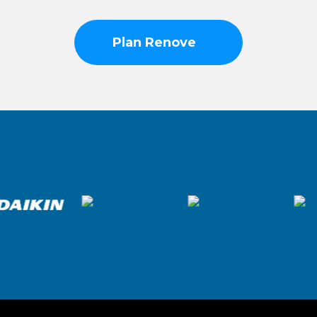
en cada caso.
Asimismo, Climaservix podrá modificar, suspender
Plan Renove
o cancelar el Plan Renove en cualquier momento,
total o parcialmente, sin previo aviso y sin que ello
genere derecho a reclamación, compensación o
indemnización por parte del cliente.
La participación en esta promoción no implica
obligación alguna por parte de Climaservix de
conceder el beneficio económico anunciado en
todos los casos, quedando sujeta a disponibilidad,
condiciones técnicas, viabilidad de la instalación y
otros factores internos.
El cliente acepta estas condiciones al solicitar
información, presupuesto o contratación del
servicio relacionado con el Plan Renove.