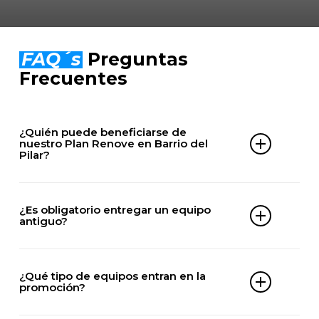
FAQ´s
Preguntas
Frecuentes
¿Quién puede beneficiarse de
nuestro Plan Renove en Barrio del
Pilar?
Cualquier cliente de Barrio del Pilar que quiera
renovar su aire acondicionado viejo por uno nuevo,
¿Es obligatorio entregar un equipo
independientemente de si es vivienda particular o
antiguo?
negocio.
No. De este descuento también pueden
aprovecharse clientes que actualmente no tengan
¿Qué tipo de equipos entran en la
montado ningún aire acondicionado.
promoción?
Pregunta por condiciones en nuestro teléfono de