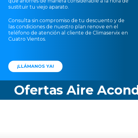
que ahorres de manera considerable a la hora de
sustituir tu viejo aparato.
Consulta sin compromiso de tu descuento y de
las condiciones de nuestro plan renove en el
teléfono de atención al cliente de Climaservix en
Cuatro Vientos.
¡
L
L
Á
M
A
N
O
S
Y
A
!
Ofertas Aire Acondi