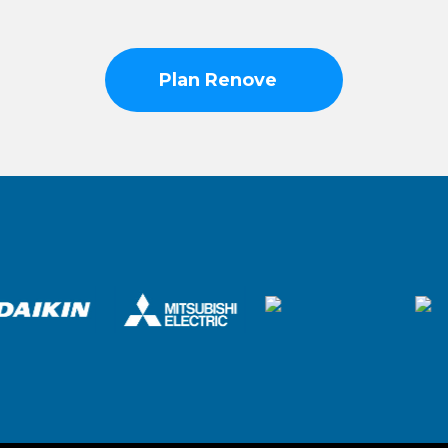
estará sujeta a la valoración interna de la empresa
en cada caso.
Asimismo, Climaservix podrá modificar, suspender
Plan Renove
o cancelar el Plan Renove en cualquier momento,
total o parcialmente, sin previo aviso y sin que ello
genere derecho a reclamación, compensación o
indemnización por parte del cliente.
La participación en esta promoción no implica
obligación alguna por parte de Climaservix de
conceder el beneficio económico anunciado en
todos los casos, quedando sujeta a disponibilidad,
condiciones técnicas, viabilidad de la instalación y
otros factores internos.
El cliente acepta estas condiciones al solicitar
información, presupuesto o contratación del
servicio relacionado con el Plan Renove.