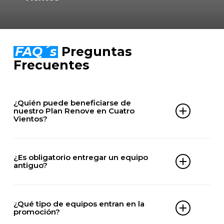
FAQ´s
Preguntas
Frecuentes
¿Quién puede beneficiarse de
nuestro Plan Renove en Cuatro
Vientos?
Cualquier cliente de Cuatro Vientos que quiera
renovar su aire acondicionado antiguo por uno
¿Es obligatorio entregar un equipo
nuevo, independientemente de si es vivienda
antiguo?
particular o negocio.
No. De este descuento también pueden
aprovecharse clientes que actualmente no tengan
¿Qué tipo de equipos entran en la
ningún aire acondicionado.
promoción?