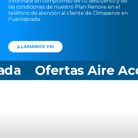
Infórmate sin compromiso de tu descuento y de
las condiciones de nuestro Plan Renove en el
teléfono de atención al cliente de Climaservix en
Fuenlabrada.
¡
L
L
Á
M
A
N
O
S
Y
A
!
da
Ofertas Aire Aco