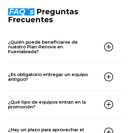
FAQ´s
Preguntas
Frecuentes
¿Quién puede beneficiarse de
nuestro Plan Renove en
Fuenlabrada?
Cualquier cliente de Fuenlabrada que quiera
renovar su aire acondicionado antiguo por uno
¿Es obligatorio entregar un equipo
nuevo, independientemente de si es hogar o local.
antiguo?
No. De este descuento también pueden
beneficiarse clientes que actualmente no tengan
¿Qué tipo de equipos entran en la
instalado ningún aire acondicionado.
promoción?
Consulta condiciones en nuestro teléfono de
atención al cliente en Fuenlabrada.
Principalmente equipos split, multisplit y sistemas
de climatización doméstica de máxima eficiencia.
¿Hay un plazo para aprovechar el