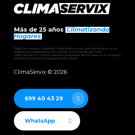
Más de 25 años
Climatizando
Hogares
Todas las marcas y logotipos mostrados en esta web pertenecen a sus
respectivos propietarios y se utilizan únicamente con fines
informativos. En ningún caso son propiedad de Climaservix ni implican
relación comercial o representación oficial.
ClimaServix ©
2026
699 40 43 29
WhatsApp