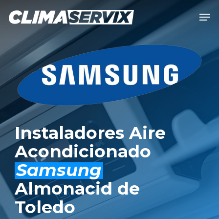
Skip
Men
to
Close
main
Men
content
Instaladores Aire
Acondicionado
Samsung
Almonacid de
Toledo