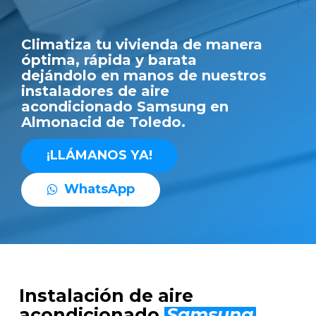
Climatiza tu vivienda de manera
óptima, rápida y barata
dejándolo en manos de nuestros
instaladores de aire
acondicionado Samsung en
Almonacid de Toledo.
¡
L
L
Á
M
A
N
O
S
Y
A
!
W
h
a
t
s
A
p
p
Instalación de aire
acondicionado
Samsung