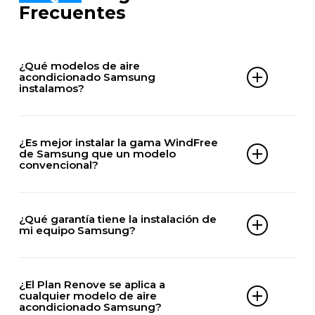
Frecuentes
¿Qué modelos de aire
acondicionado Samsung
instalamos?
DOMÉSTICOS
¿Es mejor instalar la gama WindFree
AR09TXHQASINEU
de Samsung que un modelo
AR12TXHQASINEU
convencional?
AR18TXHQASINEU
Depende de tu sensibilidad al aire directo; la
AR09TY3CAWK
tecnología WindFree de Samsung es ideal si
AR12TY3CAWK
¿Qué garantía tiene la instalación de
buscas climatización sin ráfagas de viento
AR18TY3CAWK
mi equipo Samsung?
molestas.
AR12TV3HMWK
Además de la garantía del fabricante de Samsung
AR18TV3HMWK
en el equipo, nosotros te ofrecemos una garantía
¿El Plan Renove se aplica a
de la mano de obra para tu total tranquilidad.
AR12CYLZABE
cualquier modelo de aire
acondicionado Samsung?
AR18CYLZABE