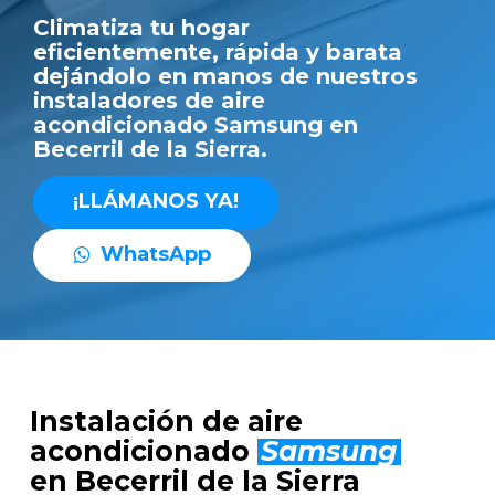
Climatiza tu hogar
eficientemente, rápida y barata
dejándolo en manos de nuestros
instaladores de aire
acondicionado Samsung en
Becerril de la Sierra.
¡
L
L
Á
M
A
N
O
S
Y
A
!
W
h
a
t
s
A
p
p
Instalación de aire
acondicionado
Samsung
en Becerril de la Sierra