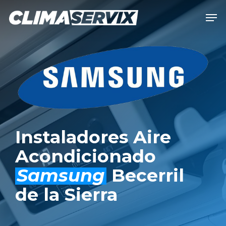
Skip
Men
to
Close
main
Men
content
Instaladores Aire
Acondicionado
Samsung
Becerril
de la Sierra