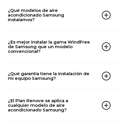
¿Qué modelos de aire
acondicionado Samsung
instalamos?
DOMÉSTICOS
¿Es mejor instalar la gama WindFree
AR09TXHQASINEU
de Samsung que un modelo
AR12TXHQASINEU
convencional?
AR18TXHQASINEU
Depende de tu tolerancia al aire directo; la
AR09TY3CAWK
tecnología WindFree de Samsung es ideal si
AR12TY3CAWK
¿Qué garantía tiene la instalación de
buscas climatización sin aire directo incómodo.
AR18TY3CAWK
mi equipo Samsung?
AR12TV3HMWK
Además de la garantía oficial de Samsung en el
AR18TV3HMWK
aparato, nosotros te ofrecemos una garantía de la
¿El Plan Renove se aplica a
mano de obra para tu total tranquilidad.
AR12CYLZABE
cualquier modelo de aire
acondicionado Samsung?
AR18CYLZABE
Solicita información sobre coberturas y
AR24CYLZABE
condiciones en nuestro teléfono de atención al
Suele ser válido para la mayoría de modelos
cliente en Becerril de la Sierra.
WindFree AR12CYLAMWK
nuevos de alta eficiencia, pero lo mejor es